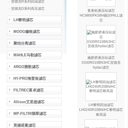
·
贺德克R系列回油滤芯
·
贺德克D系列高压滤芯
复卷机液压站滤芯
HC9800FKS8H颇尔PALL滤
LH黎明滤芯
芯
MOOG穆格滤芯
聚结分离滤芯
MAHLE马勒滤芯
施胶挤液压站滤芯
0330R010BN3HC贺德克
ARGO雅歌滤芯
hydac滤芯
HY-PRO海普洛滤芯
FILTREC富卓滤芯
Allison艾里逊滤芯
LH黎明回油滤芯
LH0240R20BN/HC黎明滤芯
MP-FILTRI翡翠滤芯
耐高温
英德诺曼滤芯