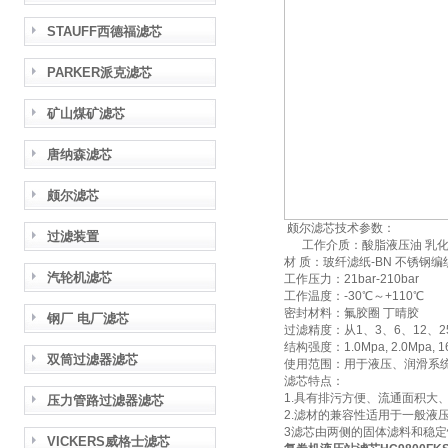
STAUFF西德福滤芯
PARKER派克滤芯
矿山煤矿滤芯
唐纳森滤芯
颇尔滤芯
颇尔滤芯技术参数：
过滤装置
工作介质：酸脂液压油 乳化液
材 质：玻纤滤纸-BN 不锈钢编
汽轮机滤芯
工作压力：21bar-210bar
工作温度：-30℃～+110℃
密封材料：氟胶圈 丁晴胶
钢厂 电厂滤芯
过滤精度：从1、3、6、12、2
结构强度：1.0Mpa, 2.0Mpa, 16
双筒过滤器滤芯
使用范围：用于液压、润滑系
滤芯特点：
1.具有排污方便、流通面积大
压力管路过滤器滤芯
2.滤材的兼容性适用于一般液
3滤芯由两侧的固体滤料和稳定性
VICKERS威格士滤芯