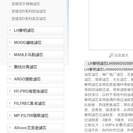
·
贺德克不锈钢滤芯
·
贺德克R系列回油滤芯
·
贺德克D系列高压滤芯
LH黎明滤芯
MOOG穆格滤芯
MAHLE马勒滤芯
点击放大
LH黎明滤芯LH0660D02
聚结分离滤芯
LH黎明滤芯LH0660D020
油泵滤芯，钢厂电厂滤芯，互
ARGO雅歌滤芯
滤芯，翡翠滤芯，大生滤芯，
黎明滤芯采用优质玻璃纤维材
系统回油精过滤，用来滤除液
HY-PRO海普洛滤芯
保持清洁，以利于系统中的油液
黎明滤芯采用玻璃纤维过滤材
FILTREC富卓滤芯
比较难，而须更换滤芯，用在
质、沥青质、碳渣质等，从而
黎明滤芯过滤材质： 优质玻璃
MP-FILTRI翡翠滤芯
过滤精度：3微米、5微米、10
公称压力：1.6MPa 折叠式滤
Allison艾里逊滤芯
过滤方向：由内向外过滤，外