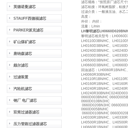
滤芯规格：*按照原厂滤芯尺寸
英德诺曼滤芯
滤芯粘接：环氧树脂胶，粘接
过滤介质：一般液压油、水乙
高度：
STAUFF西德福滤芯
外径： 内径：
流量：L/min
PARKER派克滤芯
LH黎明滤芯LH0660D020
黎明滤芯相关型号：LH0060D3BN
LH0110D3BN/HC、LH0110D
矿山煤矿滤芯
LH0160D3BN/HC、LH0160D
LH0240D3BN/HC、LH0240D
唐纳森滤芯
LH0330D3BN/HC、LH0330D
LH0500D3BN/HC、LH0500D
颇尔滤芯
LH0660D3BN/HC、LH0660D
回油滤芯：LH0060R1BN/HC、L
LH0060R30BN/HC
过滤装置
LH0110R1BN/HC、LH0110R
LH0160R1BN/HC、LH0160R
汽轮机滤芯
LH0240R1BN/HC、LH0240
LH0240R30BN/HC0240D003
0660D003BN/HC 0660D005
钢厂 电厂滤芯
0660D010BN3HC
0660D020BN3HC 0660D003
0660D005BN/HC
双筒过滤器滤芯
0660D010BN/HC 0660D020
LH0330R1BN/HC、LH0330R
LH0500R1BN/HC、LH0500R
压力管路过滤器滤芯
LH0660R1BN/HC、LH0660R