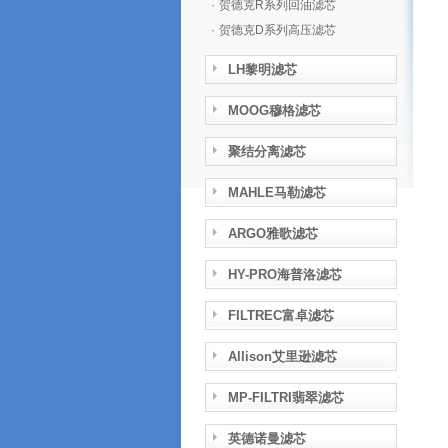
·
贺德克R系列回油滤芯
·
贺德克D系列高压滤芯
LH黎明滤芯
MOOG穆格滤芯
聚结分离滤芯
MAHLE马勒滤芯
ARGO雅歌滤芯
HY-PRO海普洛滤芯
FILTREC富卓滤芯
Allison艾里逊滤芯
MP-FILTRI翡翠滤芯
英德诺曼滤芯