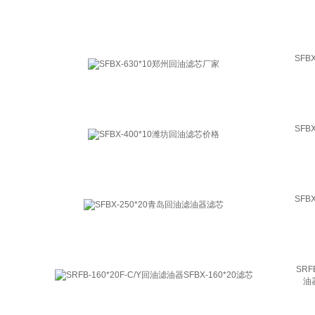
SFB
SFB
SFB
SRF
油器