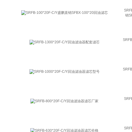
SRF
销S
SRFB
SRFB
SRF
SRF