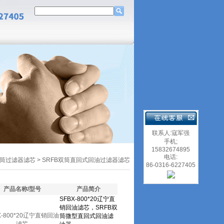
联系人:寇军强
手机;
15832674895
电话:
筒过滤器滤芯
>
SRFB双筒直回式回油过滤器滤芯
86-0316-6227405
产品名称/型号
产品简介
X-800*20辽宁直销回油