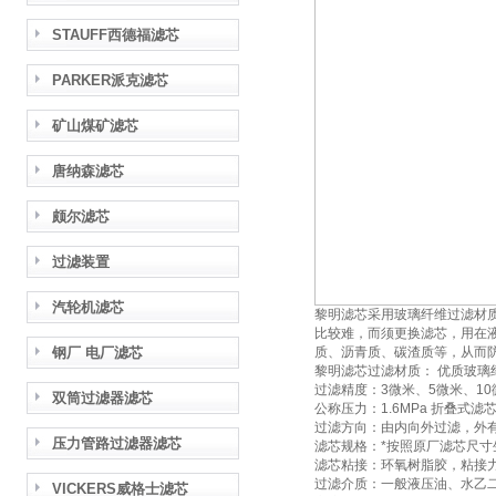
STAUFF西德福滤芯
PARKER派克滤芯
矿山煤矿滤芯
唐纳森滤芯
颇尔滤芯
过滤装置
汽轮机滤芯
黎明滤芯采用玻璃纤维过滤材
比较难，而须更换滤芯，用在
钢厂 电厂滤芯
质、沥青质、碳渣质等，从而
黎明滤芯过滤材质： 优质玻璃
过滤精度：3微米、5微米、10
双筒过滤器滤芯
公称压力：1.6MPa 折叠式滤
过滤方向：由内向外过滤，外
压力管路过滤器滤芯
滤芯规格：*按照原厂滤芯尺寸
滤芯粘接：环氧树脂胶，粘接
过滤介质：一般液压油、水乙
VICKERS威格士滤芯