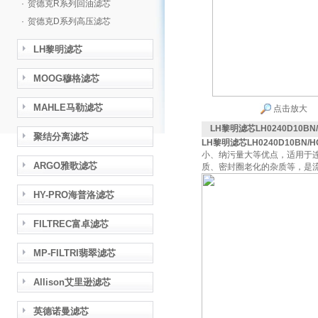
·
贺德克R系列回油滤芯
·
贺德克D系列高压滤芯
LH黎明滤芯
MOOG穆格滤芯
MAHLE马勒滤芯
点击放大
LH黎明滤芯LH0240D10B
聚结分离滤芯
LH黎明滤芯LH0240D10BN
小、纳污量大等优点，适用于
ARGO雅歌滤芯
质、密封圈老化的杂质等，是
HY-PRO海普洛滤芯
FILTREC富卓滤芯
MP-FILTRI翡翠滤芯
Allison艾里逊滤芯
英德诺曼滤芯