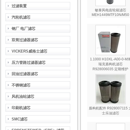
过滤装置
敏泰风电齿轮箱滤芯
MEH1449MTF10N/M50
汽轮机滤芯
钢厂 电厂滤芯
双筒过滤器滤芯
VICKERS威格士滤芯
1.1000 H10XL-A00-0-M
压力管路过滤器滤芯
瑞克盾构机滤芯
R928006035 定期维护
回油过滤器滤芯
不锈钢滤芯
风机油站滤芯
印刷机滤芯
盾构机配件 R928007115 
士乐油滤芯
SMC滤芯