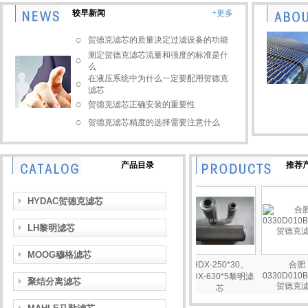
较早新闻
+更多
贺德克滤芯的质量决定过滤设备的功能
测定贺德克滤芯流量和强度的标准是什
么
在液压系统中为什么一定要配用贺德克
滤芯
贺德克滤芯正确安装的重要性
贺德克滤芯精度的选择需要注意什么
产品目录
推荐
HYDAC贺德克滤芯
LH黎明滤芯
MOOG穆格滤芯
雅歌折
HDX-250*30、
合肥
贺德克液压油滤芯
京城瑞达汽轮机滤
0330D010BN4
HDX-630*5黎明滤
油器滤芯
聚结分离滤芯
贺德克滤芯
芯
21FC5121-
110*250/10