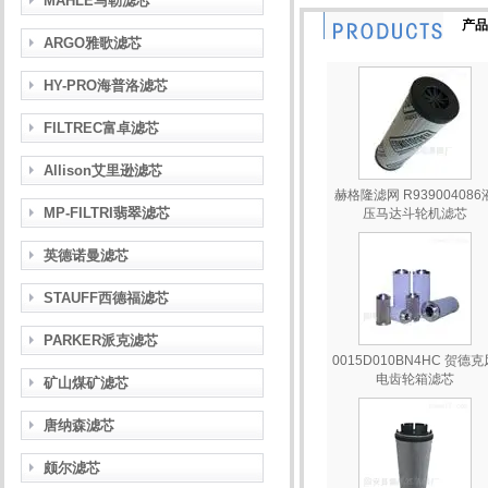
MAHLE马勒滤芯
产品
ARGO雅歌滤芯
HY-PRO海普洛滤芯
FILTREC富卓滤芯
Allison艾里逊滤芯
赫格隆滤网 R939004086
MP-FILTRI翡翠滤芯
压马达斗轮机滤芯
英德诺曼滤芯
STAUFF西德福滤芯
PARKER派克滤芯
0015D010BN4HC 贺德克
电齿轮箱滤芯
矿山煤矿滤芯
唐纳森滤芯
颇尔滤芯