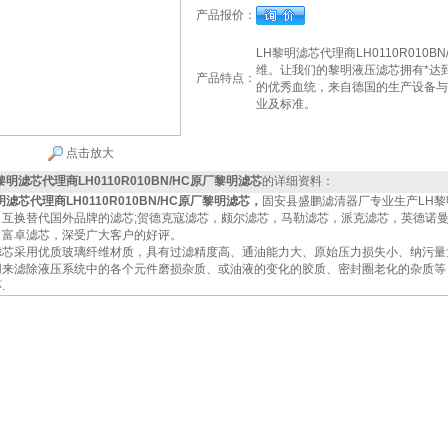
产品报价：
LH黎明滤芯代理商LH0110R010
维。让我们的黎明液压滤芯拥有*达
产品特点：
的优秀血统，来自德国的生产设备与
业及标准。
点击放大
黎明滤芯代理商LH0110R010BN/HC原厂黎明滤芯
的详细资料：
明滤芯代理商LH0110R010BN/HC原厂黎明滤芯
，
固安县盛鹏滤清器厂专业生产LH
，互换替代国外品牌的滤芯;贺德克寇滤芯，颇尔滤芯，马勒滤芯，派克滤芯，英德诺
，富卓滤芯，深受广大客户的好评。
滤芯采用优质玻璃纤维材质，具有过滤精度高、通油能力大、原始压力损失小、纳污量
用来滤除液压系统中的各个元件磨损杂质、或油液的变化的胶质、密封圈老化的杂质等
.