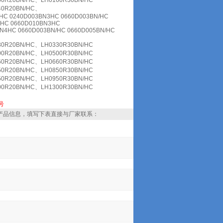
0R20BN/HC、LH0160R30BN/HC
40R20BN/HC、
/HC 0240D003BN3HC 0660D003BN/HC
3HC 0660D010BN3HC
N4HC 0660D003BN/HC 0660D005BN/HC
0R20BN/HC、LH0330R30BN/HC
0R20BN/HC、LH0500R30BN/HC
0R20BN/HC、LH0660R30BN/HC
0R20BN/HC、LH0850R30BN/HC
0R20BN/HC、LH0950R30BN/HC
0R20BN/HC、LH1300R30BN/HC
号
产品信息，填写下表直接与厂家联系：