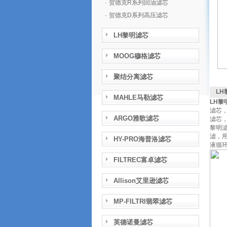
·
贺德克R系列回油滤芯
·
贺德克D系列高压滤芯
LH黎明滤芯
MOOG穆格滤芯
聚结分离滤芯
LH
MAHLE马勒滤芯
LH黎
滤芯
ARGO雅歌滤芯
滤芯
黎明
滤，
HY-PRO海普洛滤芯
液循环
FILTREC富卓滤芯
Allison艾里逊滤芯
MP-FILTRI翡翠滤芯
英德诺曼滤芯