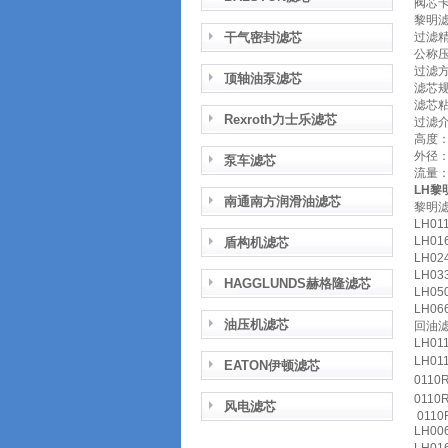
阀芯
黎明滤
干气密封滤芯
过滤精
公称压
过滤
顶轴油泵滤芯
滤芯
滤芯
Rexroth力士乐滤芯
过滤
高度
外径：
泵车滤芯
流量：L
LH黎
南通南方润滑油滤芯
黎明滤芯
LH01
LH01
盾构机滤芯
LH02
LH03
HAGGLUNDS赫格隆滤芯
LH05
LH06
油压机滤芯
回油滤芯
LH01
LH01
EATON伊顿滤芯
0110
0110
风电滤芯
0110
LH00