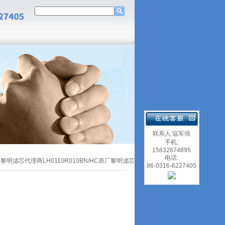
联系人:寇军强
手机;
15832674895
电话:
H黎明滤芯代理商LH0110R010BN/HC原厂黎明滤芯
86-0316-6227405