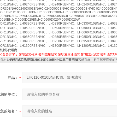
60R1BN/HC、LH0160R3BN/HC、LH0160R5BN/HC、LH0160R10BN/HC、LH016
40R1BN/HC、LH0240R3BN/HC、LH0240R5BN/HC、LH0240R10BN/HC、LH02
40R30BN/HC0240D003BN/HC 0240D005BN/HC 0240D010BN/HC 0240D020BN
D005BN/HC 0660D010BN/HC 0660D020BN/HC 0660D003BN3HC 0660D005BN
D020BN3HC 0660D003BN4HC 0660D005BN4HC 0660D010BN4HC 0660D020B
D010BN/HC 0660D020BN/HC 0660D020P 0660D020W
30R1BN/HC、LH0330R3BN/HC、LH0330R5BN/HC、LH0330R10BN/HC、LH033
00R1BN/HC、LH0500R3BN/HC、LH0500R5BN/HC、LH0500R10BN/HC、LH050
60R1BN/HC、LH0660R3BN/HC、LH0660R5BN/HC、LH0660R10BN/HC、LH066
50R1BN/HC、LH0850R3BN/HC、LH0850R5BN/HC、LH0850R10BN/HC、LH085
50R1BN/HC、LH0950R3BN/HC、LH0950R5BN/HC、LH0950R10BN/HC、LH095
00R1BN/HC、LH1300R3BN/HC、LH1300R5BN/HC、LH1300R10BN/HC、LH130
明滤芯代理商
相关关键字：
黎明滤芯价格
黎明高压滤芯
黎明液压油滤芯
黎明回油滤芯
黎明滤芯型
你对
LH黎明滤芯代理商LH0110R010BN/HC原厂黎明滤芯
感兴趣，想了解更详细的
产品：
您的单位：
您的姓名：