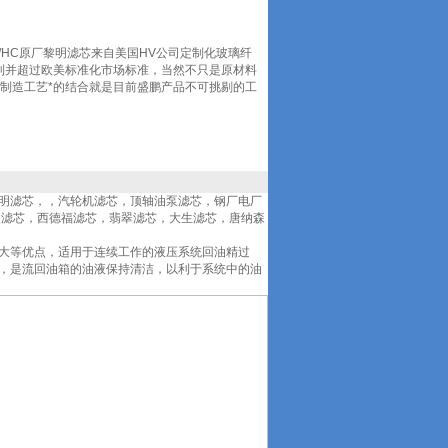
BN/HC原厂黎明滤芯来自美国HV公司定制化玻璃纤
到并超过欧美标准化市场标准，当然不只是原材料
制造工艺*的结合就是目前盛鹏产品不可挑剔的工
黎明滤芯，，汽轮机滤芯，顶轴油泵滤芯，钢厂电厂
曼滤芯，西德福滤芯，翡翠滤芯，大生滤芯，唐纳森
大等优点，适用于连续工作的液压系统回油精过
，是流回油箱的油液保持清洁，以利于系统中的油