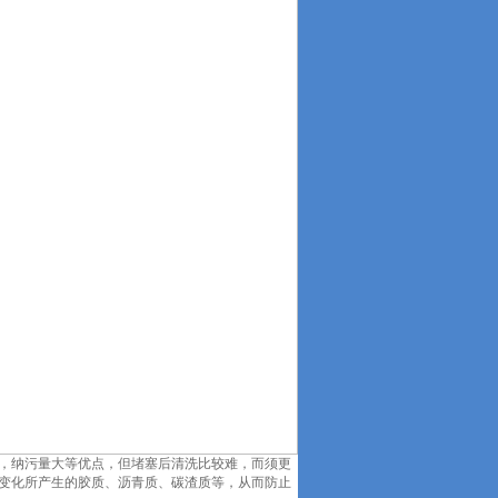
，纳污量大等优点，但堵塞后清洗比较难，而须更
变化所产生的胶质、沥青质、碳渣质等，从而防止