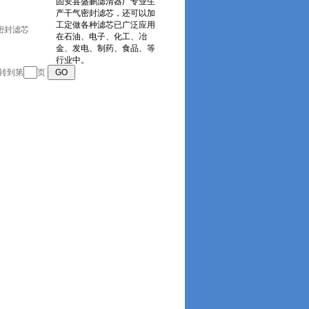
密封滤芯
跳转到第
页