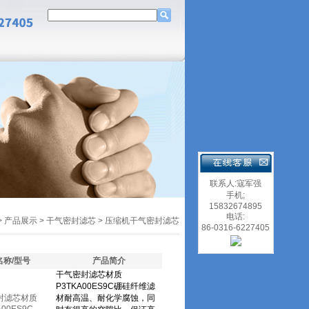
联系人:寇军强
手机;
15832674895
电话:
>
产品展示
>
干气密封滤芯
>
压缩机干气密封滤芯
86-0316-6227405
名称/型号
产品简介
封滤芯材质