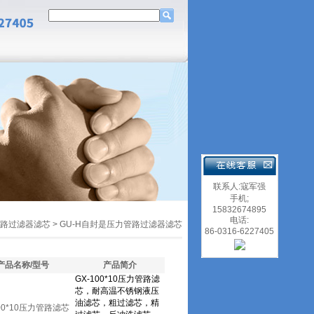
联系人:寇军强
手机;
15832674895
电话:
路过滤器滤芯
>
GU-H自封是压力管路过滤器滤芯
86-0316-6227405
产品名称/型号
产品简介
100*10压力管路滤芯