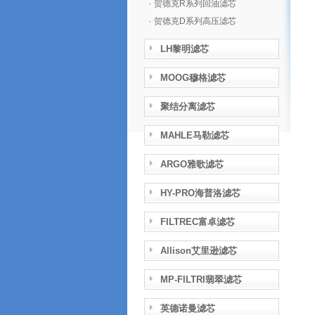
·
贺德克R系列回油滤芯
·
贺德克D系列高压滤芯
LH黎明滤芯
MOOG穆格滤芯
聚结分离滤芯
MAHLE马勒滤芯
ARGO雅歌滤芯
HY-PRO海普洛滤芯
FILTREC富卓滤芯
Allison艾里逊滤芯
MP-FILTRI翡翠滤芯
英德诺曼滤芯