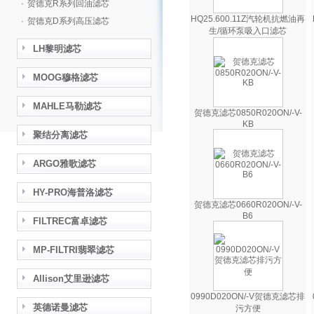
·
贺德克R系列回油滤芯
HQ25.600.11Z汽轮机抗燃油再
·
贺德克D系列高压滤芯
生/循环泵吸入口滤芯
LH黎明滤芯
MOOG穆格滤芯
MAHLE马勒滤芯
贺德克滤芯0850R020ON/-V-
KB
聚结分离滤芯
ARGO雅歌滤芯
HY-PRO海普洛滤芯
贺德克滤芯0660R020ON/-V-
B6
FILTREC富卓滤芯
MP-FILTRI翡翠滤芯
Allison艾里逊滤芯
0990D020ON/-V贺德克滤芯排
英德诺曼滤芯
污方便