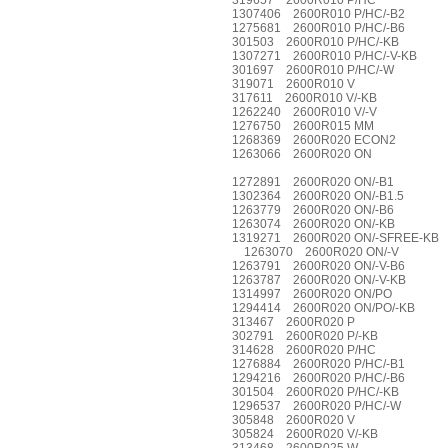
319657 2600R010 P/HC
1307406 2600R010 P/HC/-B2
1275681 2600R010 P/HC/-B6
301503 2600R010 P/HC/-KB
1307271 2600R010 P/HC/-V-KB
301697 2600R010 P/HC/-W
319071 2600R010 V
317611 2600R010 V/-KB
1262240 2600R010 V/-V
1276750 2600R015 MM
1268369 2600R020 ECON2
1263066 2600R020 ON
1272891 2600R020 ON/-B1
1302364 2600R020 ON/-B1.5
1263779 2600R020 ON/-B6
1263074 2600R020 ON/-KB
1319271 2600R020 ON/-SFREE-KB
1263070 2600R020 ON/-V
1263791 2600R020 ON/-V-B6
1263787 2600R020 ON/-V-KB
1314997 2600R020 ON/PO
1294414 2600R020 ON/PO/-KB
313467 2600R020 P
302791 2600R020 P/-KB
314628 2600R020 P/HC
1276884 2600R020 P/HC/-B1
1294216 2600R020 P/HC/-B6
301504 2600R020 P/HC/-KB
1296537 2600R020 P/HC/-W
305848 2600R020 V
305824 2600R020 V/-KB