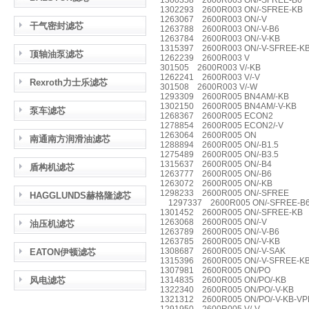
1300358 2600R003 ON/-SFREE-B6
1302293 2600R003 ON/-SFREE-KB
1263067 2600R003 ON/-V
干气密封滤芯
1263788 2600R003 ON/-V-B6
1263784 2600R003 ON/-V-KB
1315397 2600R003 ON/-V-SFREE-K
顶轴油泵滤芯
1262239 2600R003 V
301505 2600R003 V/-KB
1262241 2600R003 V/-V
Rexroth力士乐滤芯
301508 2600R003 V/-W
1293309 2600R005 BN4AM/-KB
1302150 2600R005 BN4AM/-V-KB
泵车滤芯
1268367 2600R005 ECON2
1278854 2600R005 ECON2/-V
1263064 2600R005 ON
南通南方润滑油滤芯
1288894 2600R005 ON/-B1.5
1275489 2600R005 ON/-B3.5
1315637 2600R005 ON/-B4
盾构机滤芯
1263777 2600R005 ON/-B6
1263072 2600R005 ON/-KB
1298233 2600R005 ON/-SFREE
HAGGLUNDS赫格隆滤芯
1297337 2600R005 ON/-SFREE-B
1301452 2600R005 ON/-SFREE-KB
1263068 2600R005 ON/-V
油压机滤芯
1263789 2600R005 ON/-V-B6
1263785 2600R005 ON/-V-KB
1308687 2600R005 ON/-V-SAK
EATON伊顿滤芯
1315396 2600R005 ON/-V-SFREE-K
1307981 2600R005 ON/PO
风电滤芯
1314835 2600R005 ON/PO/-KB
1322340 2600R005 ON/PO/-V-KB
1321312 2600R005 ON/PO/-V-KB-V