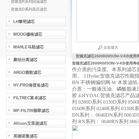
·
贺德克R系列回油滤芯
·
贺德克D系列高压滤芯
LH黎明滤芯
MOOG穆格滤芯
MAHLE马勒滤芯
点击放大
贺德克滤芯2600R005ON/-V-KB使
聚结分离滤芯
贺德克滤芯2600R005ON/-V-KB使用寿
作介质的污染度。本系列滤芯是
ARGO雅歌滤芯
用。 3.Hydac贺德克滤芯
BN 不锈钢编织网-W 木浆滤纸-
HY-PRO海普洛滤芯
介质：一般液压油、磷酸脂液压
胶 4.HYDAC贺德克滤芯产品滤芯型
FILTREC富卓滤芯
列 0280D系列 0330D系列 050
0160R系列 0240R系列 0330R
MP-FILTRI翡翠滤芯
DN系列： 0040DN系列 0063D
列 RN系列： 0040RN系列 006
Allison艾里逊滤芯
英德诺曼滤芯