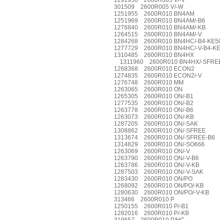
1291950 2600R005 V/-V
301509 2600R005 V/-W
1251955 2600R010 BN4AM
1251969 2600R010 BN4AM/-B6
1276840 2600R010 BN4AM/-KB
1264515 2600R010 BN4AM/-V
1284268 2600R010 BN4HC/-B4-KE5
1277729 2600R010 BN4HC/-V-B4-K
1310485 2600R010 BN4HX
1311960 2600R010 BN4HX/-SFRE
1268368 2600R010 ECON2
1274835 2600R010 ECON2/-V
1276748 2600R010 MM
1263065 2600R010 ON
1265305 2600R010 ON/-B1
1277535 2600R010 ON/-B2
1263778 2600R010 ON/-B6
1263073 2600R010 ON/-KB
1287205 2600R010 ON/-SAK
1308862 2600R010 ON/-SFREE
1313674 2600R010 ON/-SFREE-B6
1314829 2600R010 ON/-SO666
1263069 2600R010 ON/-V
1263790 2600R010 ON/-V-B6
1263786 2600R010 ON/-V-KB
1287503 2600R010 ON/-V-SAK
1283430 2600R010 ON/PO
1268092 2600R010 ON/PO/-KB
1280630 2600R010 ON/PO/-V-KB
313466 2600R010 P
1250155 2600R010 P/-B1
1282016 2600R010 P/-KB