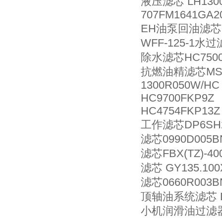
液压滤芯 LH1300
707FM1641GA20
EH油泵回油滤芯C
WFF-125-1水
除水滤芯HC7500
抗燃油精滤芯MSF-
1300R050W/HC
HC9700FKP9Z
HC4754FKP13Z
工作滤芯DP6SH2
滤芯0990D005B
滤芯FBX(TZ)-40
滤芯 GY135.100
滤芯0660R003B
顶轴油系统滤芯 DQ
小机润滑油过滤器滤