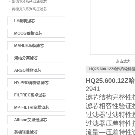
·
贺德克R系列回油滤芯
·
贺德克D系列高压滤芯
LH黎明滤芯
MOOG穆格滤芯
MAHLE马勒滤芯
聚结分离滤芯
点击放大
HQ25.600.12Z哈汽汽轮
ARGO雅歌滤芯
HQ25.600.12Z
哈
HY-PRO海普洛滤芯
2941
FILTREC富卓滤芯
滤芯结构完整性按 I
滤芯相容性验证按 I
MP-FILTRI翡翠滤芯
过滤器过滤特性按 I
Allison艾里逊滤芯
过滤器压差特性按 I
流量—压差特性试验
英德诺曼滤芯