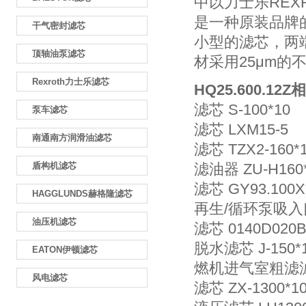
中以力士乐REXR
是一种原装品牌
干气密封滤芯
小型的滤芯，两
顶轴油泵滤芯
材采用25μm
Rexroth力士乐滤芯
HQ25.600.12Z
相
滤芯 S-100*10
泵车滤芯
滤芯 LXM15-5
南通南方润滑油滤芯
滤芯 TZX2-160*
盾构机滤芯
滤油器 ZU-H160
滤芯 GY93.100X
HAGGLUNDS赫格隆滤芯
再生/循环泵吸入口滤
油压机滤芯
滤芯 0140D020
脱水滤芯 J-150*1
EATON伊顿滤芯
燃机进气室粗滤滤芯2
风电滤芯
滤芯 ZX-1300*1