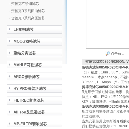
·
贺德克不锈钢滤芯
·
贺德克R系列回油滤芯
·
贺德克D系列高压滤芯
LH黎明滤芯
MOOG穆格滤芯
聚结分离滤芯
点击放大
贺德克滤芯0850R020ON/-V
MAHLE马勒滤芯
贺德克滤芯0850R020ON/-V-K
（1）精度：1um，3um、5um
ARGO雅歌滤芯
mesh-w，木浆paper-p，不
3.0mpa，l-1.6mpa （5）
贺德克滤芯0850R020ON/-V-K
HY-PRO海普洛滤芯
R是用于回油过滤器的元素，例如在
特点： •filter评级：1至200微
FILTREC富卓滤芯
材料：玻璃纤维、•filter
贺德克滤芯0850R020ON/-V-K
压过滤器的主要过滤介质都是
Allison艾里逊滤芯
的过滤效率。
当您安装使用玻璃纤维介质的
MP-FILTRI翡翠滤芯
我们提供在贺德克0850R0