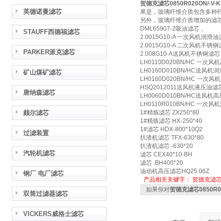
贺德克滤芯0850R020ON/-V-K
英德诺曼滤芯
果是，玻璃纤维介质包含多种
另外，玻璃纤维介质增加的滤
DML65907-2吸油滤芯，
STAUFF西德福滤芯
2.0015G10-A 一次风机润滑
2.0015G10-A 二次风机不锈
PARKER派克滤芯
2.008G10-A送风机不锈钢滤
LH0110D020BN/HC 一次
LH0160D010BN/HC送风机
矿山煤矿滤芯
LH0160D020BN/HC 一次
HSQ2012011送风机液压油滤
唐纳森滤芯
LH0060D010BN/HC送风机
LH0110R010BN/HC 一次
颇尔滤芯
1#精炼滤芯 ZX250*80
1#精炼滤芯 HX-250*40
1#滤芯 HDX-800*10Q2
过滤装置
扒渣机滤芯 TFX-630*80
扒渣机滤芯 -630*20
汽轮机滤芯
滤芯 CEX40*10-BH
滤芯 .BH400*20
油动机高压滤芯HQ25.06Z
钢厂 电厂滤芯
产品相关关键字：
贺德克滤
如果你对
贺德克滤芯0850R02
双筒过滤器滤芯
VICKERS威格士滤芯