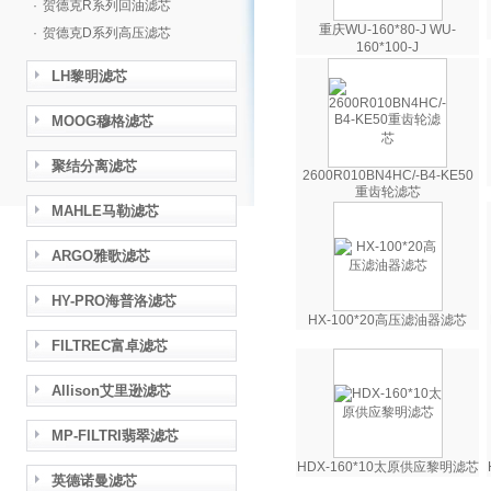
·
贺德克R系列回油滤芯
重庆WU-160*80-J WU-
·
贺德克D系列高压滤芯
160*100-J
LH黎明滤芯
MOOG穆格滤芯
聚结分离滤芯
2600R010BN4HC/-B4-KE50
重齿轮滤芯
MAHLE马勒滤芯
ARGO雅歌滤芯
HY-PRO海普洛滤芯
HX-100*20高压滤油器滤芯
FILTREC富卓滤芯
Allison艾里逊滤芯
MP-FILTRI翡翠滤芯
HDX-160*10太原供应黎明滤芯
英德诺曼滤芯