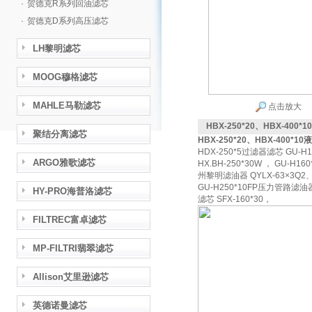
·
贺德克R系列回油滤芯
·
贺德克D系列高压滤芯
LH黎明滤芯
MOOG穆格滤芯
MAHLE马勒滤芯
点击放大
HBX-250*20、HBX-400
聚结分离滤芯
HBX-250*20、HBX-400*1
HDX-250*5过滤器滤芯 GU-H
ARGO雅歌滤芯
HX.BH-250*30W ， GU-H
州黎明滤油器 QYLX-63×3Q2、
GU-H250*10FP压力管路滤油器
HY-PRO海普洛滤芯
滤芯 SFX-160*30，
FILTREC富卓滤芯
MP-FILTRI翡翠滤芯
Allison艾里逊滤芯
英德诺曼滤芯