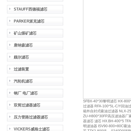
STAUFF西德福滤芯
PARKER派克滤芯
矿山煤矿滤芯
唐纳森滤芯
颇尔滤芯
过滤装置
汽轮机滤芯
钢厂 电厂滤芯
SFBX-40*30黎明滤芯 HX-80
双筒过滤器滤芯
过滤器 RFA-100*5L-C/Y回油
箱外自封式吸油过滤器 NLX-25×
ZU-H800*30FP高压滤油器厂家 
压力管路过滤器滤芯
器滤芯 滤芯 HX.BH-400*5 TF
明滤油器 ISV90-800×80C吸
VICKERS威格士滤芯