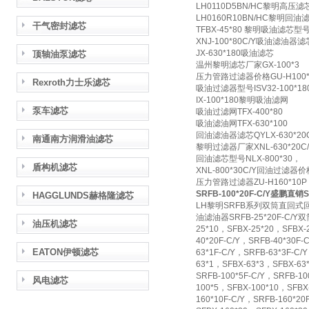
LH0110D5BN/HC黎明高压滤
LH0160R10BN/HC黎明回
干气密封滤芯
TFBX-45*80 黎明吸油滤芯型
XNJ-100*80C/Y吸油滤油器
JX-630*180吸油滤芯
顶轴油泵滤芯
温州黎明滤芯厂家GX-100*3
压力管路过滤器价格GU-H100*
Rexroth力士乐滤芯
吸油过滤器型号ISV32-100*18
IX-100*180黎明吸油滤网
泵车滤芯
吸油过滤网TFX-400*80
吸油滤油网TFX-630*100
回油滤油器滤芯QYLX-630*20
南通南方润滑油滤芯
黎明过滤器厂家XNL-630*20C/
回油滤芯型号NLX-800*30，
盾构机滤芯
XNL-800*30C/Y回油过滤器价
压力管路过滤器ZU-H160*10P
SRFB-100*20F-C/Y盛鹏直销
HAGGLUNDS赫格隆滤芯
LH黎明SRFB系列双筒直回式回油
油滤油器SRFB-25*20F-C/Y双
油压机滤芯
25*10，SFBX-25*20，SFBX-2
40*20F-C/Y，SRFB-40*30F-
EATON伊顿滤芯
63*1F-C/Y，SRFB-63*3F-C/
63*1，SFBX-63*3，SFBX-63*
SRFB-100*5F-C/Y，SRFB-10
风电滤芯
100*5，SFBX-100*10，SFBX-
160*10F-C/Y，SRFB-160*20