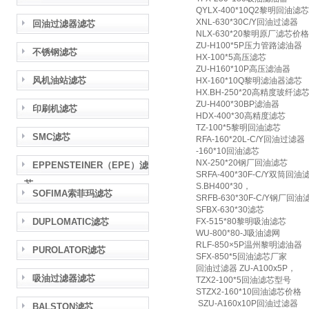
QYLX-400*10Q2黎明回油滤芯
XNL-630*30C/Y回油过滤器
回油过滤器滤芯
NLX-630*20黎明原厂滤芯价格
ZU-H100*5P压力管路滤油器
不锈钢滤芯
HX-100*5高压滤芯
ZU-H160*10P高压滤油器
风机油站滤芯
HX-160*10Q黎明滤油器滤芯
HX.BH-250*20高精度玻纤滤
ZU-H400*30BP滤油器
印刷机滤芯
HDX-400*30高精度滤芯
TZ-100*5黎明回油滤芯
SMC滤芯
RFA-160*20L-C/Y回油过滤器
-160*10回油滤芯
NX-250*20钢厂回油滤芯
EPPENSTEINER（EPE）滤
SRFA-400*30F-C/Y双筒回
芯
S.BH400*30，
SOFIMA索菲玛滤芯
SRFB-630*30F-C/Y钢厂回
SFBX-630*30滤芯
DUPLOMATIC滤芯
FX-515*80黎明吸油滤芯
WU-800*80-J吸油滤网
RLF-850×5P温州黎明滤油器
PUROLATOR滤芯
SFX-850*5回油滤芯厂家
回油过滤器 ZU-A100x5P，
吸油过滤器滤芯
TZX2-100*5回油滤芯型号
STZX2-160*10回油滤芯价格
SZU-A160x10P回油过滤器
BALSTON滤芯