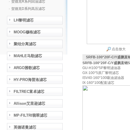
·
贺德克R系列回油滤芯
·
贺德克D系列高压滤芯
LH黎明滤芯
MOOG穆格滤芯
聚结分离滤芯
点击放大
MAHLE马勒滤芯
SRFB-100*20F-C/Y盛鹏直
SRFB-100*20F-C/Y盛鹏直销
ARGO雅歌滤芯
GU-H100*5P黎明滤油器
GX-100*5原厂黎明滤芯
ISV40-160*100吸油滤油器
HY-PRO海普洛滤芯
IX-160*100配套滤芯
FILTREC富卓滤芯
Allison艾里逊滤芯
MP-FILTRI翡翠滤芯
英德诺曼滤芯