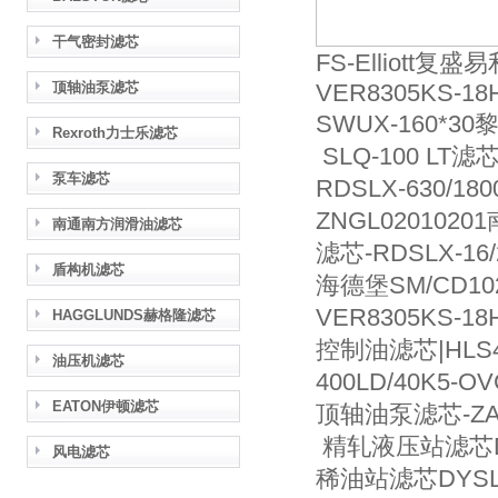
干气密封滤芯
FS-Elliot
顶轴油泵滤芯
VER8305KS-18
SWUX-160*3
Rexroth力士乐滤芯
SLQ-100 LT滤
泵车滤芯
RDSLX-630/1
ZNGL02010
南通南方润滑油滤芯
滤芯-RDSLX-16/
盾构机滤芯
海德堡SM/CD10
VER8305KS-18
HAGGLUNDS赫格隆滤芯
控制油滤芯|HLS4
油压机滤芯
400LD/40K5-
EATON伊顿滤芯
顶轴油泵滤芯-ZALX
精轧液压站滤芯DYS
风电滤芯
稀油站滤芯DYSLQ