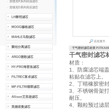
·
贺德克R系列回油滤芯
·
贺德克D系列高压滤芯
LH黎明滤芯
MOOG穆格滤芯
MAHLE马勒滤芯
点击放大
聚结分离滤芯
干气密封滤芯材质 P3TKA00
干气密封滤芯材质
ARGO雅歌滤芯
材质：
HY-PRO海普洛滤芯
1、防腐滤芯端
粘贴在滤芯上。
FILTREC富卓滤芯
2、丁晴橡胶密封
MP-FILTRI翡翠滤芯
3、不锈钢骨架打
Allison艾里逊滤芯
耐压。
4、颗粒预过滤
英德诺曼滤芯