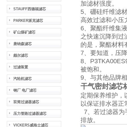
加滤材强度。
STAUFF西德福滤芯
5、硼硅纤维滤
高效过滤和小压
PARKER派克滤芯
6、聚酯纤维集
矿山煤矿滤芯
之快速沉降到过
的是，聚酯材料
唐纳森滤芯
7、要知道，压降每
颇尔滤芯
8、P3TKA0
过滤装置
被饱和。
9、与其他品牌
汽轮机滤芯
干气密封滤芯材质
钢厂 电厂滤芯
定期保养维护，
双筒过滤器滤芯
以保证排水器正
7、若过滤器为
压力管路过滤器滤芯
排放。
VICKERS威格士滤芯