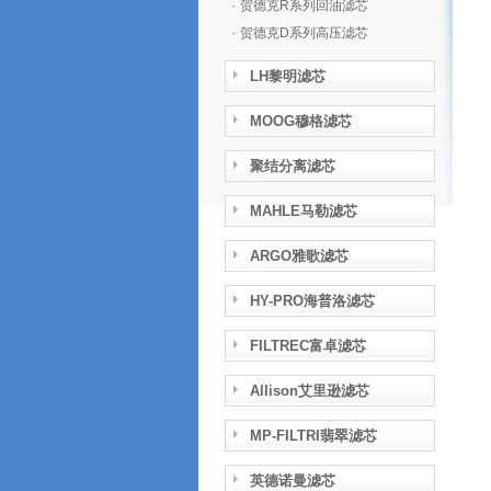
·
贺德克R系列回油滤芯
·
贺德克D系列高压滤芯
LH黎明滤芯
MOOG穆格滤芯
聚结分离滤芯
MAHLE马勒滤芯
ARGO雅歌滤芯
HY-PRO海普洛滤芯
FILTREC富卓滤芯
Allison艾里逊滤芯
MP-FILTRI翡翠滤芯
英德诺曼滤芯