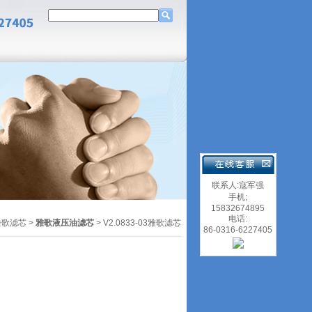
联系人:寇军强
手机;
15832674895
电话:
雅歌滤芯
>
雅歌液压油滤芯
> V2.0833-03雅歌滤芯
86-0316-6227405