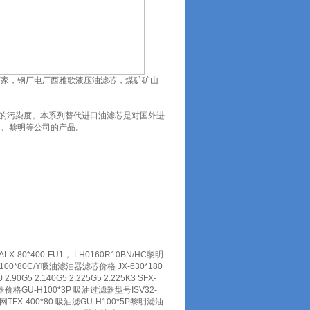
厂家，钢厂电厂西雅歌液压油滤芯，煤矿矿山
的污染度。本系列替代进口油滤芯是对国外进
N、黎明等公司的产品。
X-80*400-FU1， LH0160R10BN/HC黎明
00*80C/Y吸油滤油器滤芯价格 JX-630*180
G5 2.140G5 2.225G5 2.225K3 SFX-
器价格GU-H100*3P 吸油过滤器型号ISV32-
TFX-400*80 吸油滤GU-H100*5P黎明滤油