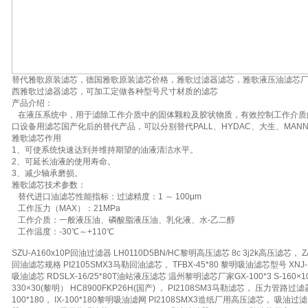
替代雅歌原装滤芯，德国雅歌原装滤芯价格，雅歌过滤器滤芯，雅歌液压油滤芯
西雅歌过滤器滤芯，可加工定做各种型号尺寸材质的滤芯
产品介绍：
在液压系统中，用于滤除工作介质中的固体颗粒及胶状物质，有效控制工作介质
口设备用滤芯国产化后的替代产品，可以分别替代PALL、HYDAC、大生、MAN
雅歌滤芯作用
1、可使系统快速达到并维持期望的油液清洁水平。
2、可延长油液的使用寿命。
3、减少轴承磨损。
雅歌滤芯技术参数：
替代进口油滤芯性能指标：过滤精度：1 ～ 100μm
工作压力（MAX）：21MPa
工作介质：一般液压油、磷酸脂液压油、乳化液、水-乙二醇
工作温度：-30℃～+110℃
SZU-A160x10P回油过滤器 LH0110D5BN/HC黎明高压滤芯 8c 3j2k高压滤芯， ZAL
回油滤芯规格 PI2105SMX3马勒回油滤芯， TFBX-45*80 黎明吸油滤芯型号 XNJ-1
吸油滤芯 RDSLX-16/25*80T油站液压滤芯 温州黎明滤芯厂家GX-100*3 S-160×10 2.90
330×30(黎明） HC8900FKP26H(国产) ， PI2108SM3马勒滤芯， 压力管路过滤
100*180， IX-100*180黎明吸油滤网 PI2108SMX3造纸厂用高压滤芯， 吸油过滤网