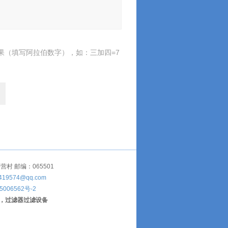
果（填写阿拉伯数字），如：三加四=7
 邮编：065501
419574@qq.com
5006562号-2
，过滤器过滤设备