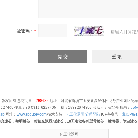
验证码：
请输入计算结
 版权所有 总访问量：
298682
地址：河北省廊坊市固安县温泉休闲商务产业园区纪家营村
6227405 传真：86-0316-6227405 手机：15832674895 联系人：寇军强 邮箱：
755
map
网址：
www.spguolv.com
技术支持：
化工仪器网
管理登陆
ICP备案号：
冀ICP备1
德克滤芯，黎明滤芯，贺德克液压油滤芯，加工定做各种型号滤芯，滤清器，除尘滤芯
化工仪器网