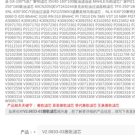
器 GX-100*5原厂黎明滤芯 ISV40-160*100吸油滤油器 MAHLE马勒滤芯厂家PI2111
250*180吸油滤芯 40CN205QEVT1KG244派克齿轮油过滤器精滤芯 TFX-250*1
XNL-630*30C/Y回油过滤器 PI2115SMX3盛鹏直销马勒滤芯， NLX-630*20
0060 D 020 BN4HC 0100 RN 010 BN4HC PI 73010 DN SMX VST 10 NBR PI3
AS08001 K3091852 K3092052 K3092062 K3092552 K3102652 K9123452 K9
P2071701 P2071702 P2072301 P2072302 P2083301 P2092002 P2092011 P
P2103001 P2121712 P2121721 P2122001 P2122002 P3051000 P3051002 P
P3051052 P3051053 P3051062 P3052000 P3052001 P3052002 P3052005 P
P3060701 P3061351 P3061352 P3062051 P3062052 P3062302 P3062311 P
P3072001 P3073051 P3073052 P3081701 P3081712 P3082301 P3082312 P
P3112310 P7061001 S2060510 S2061300 S2061305 S2061310 S2061315 S
S2082300 S2092000 S2092001 S2092005 S2092010 S2092015 S2092020 S
S2102308 S2102310 S2103301 S2103305 S2103310 S2111300 S2111708 S2
S3050850 S3050851 S3050855 S3051000 S3051005 S3052000 S3052005 S
S3072005 S3081700 S3081702 S3101710 S3101715 S3102305 S9062222 V
V2092006 V2092008 V2121703 V2121708 V2121736 V2126026 V2126036 V
V3051013 V3051016 V3051018 V3051026 V3051036 V3051056 V3051058 V
V3052016 V3052018 V3052053 V3052056 V3052058 V3052503 V3052506 V
V3060703 V3060706 V3060708 V3061706 V3061708 V3062053 V3062056 V
V3062308 V3062313 V3062318 V3062326 V3071303 V3072006 V3072008 V
V3072558 V3073053 V3073056 V3073058 V3073068 V3081703 V3081706 V
V3081726 V3082303 V3082306 V3082308 V3082313 V3082316 V3082318 V
V3083316 V3083318 V3092308 V3093306 V3093308 V3094006 V3094008 
W3081708
产品相关关键字：
雅歌滤芯
原装雅歌滤芯
替代雅歌滤芯
互换雅歌滤芯
如果你对
V2.0833-03雅歌滤芯
感兴趣，想了解更详细的产品信息，填写下表直
产品：