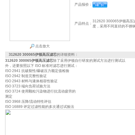
产品报价：
312620 300065伊
产品特点：
度，采用不同直径的不锈
点击放大
312620 300065伊顿高压滤芯
的详细资料：
312620 300065伊顿高压滤芯
除了采用伊顿自行研发的测试方法进行测试以
外，还要按照以下 ISO 标准对滤芯进行测试：
ISO 2941 抗破裂性/爆破压力额定值检验
ISO 2942 制造完整性验证
ISO 2943 材料与液体相容性验证
ISO 3723 端向负荷试验方法
ISO 3724 使用颗粒污染物进行抗流动疲劳的
测定
ISO 3968 压降/流动特性评估
ISO 16889 评定过滤性能的多次通过试验法