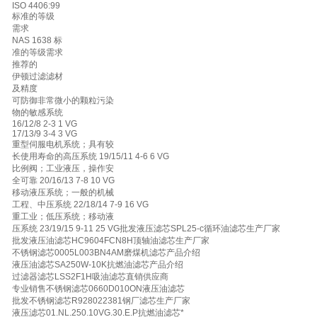
ISO 4406:99
标准的等级
需求
NAS 1638 标
准的等级需求
推荐的
伊顿过滤滤材
及精度
可防御非常微小的颗粒污染
物的敏感系统
16/12/8 2-3 1 VG
17/13/9 3-4 3 VG
重型伺服电机系统；具有较
长使用寿命的高压系统 19/15/11 4-6 6 VG
比例阀；工业液压，操作安
全可靠 20/16/13 7-8 10 VG
移动液压系统；一般的机械
工程、中压系统 22/18/14 7-9 16 VG
重工业；低压系统；移动液
压系统 23/19/15 9-11 25 VG批发液压滤芯SPL25-c循环油滤芯生产厂家
批发液压油滤芯HC9604FCN8H顶轴油滤芯生产厂家
不锈钢滤芯0005L003BN4AM磨煤机滤芯产品介绍
液压油滤芯SA250W-10K抗燃油滤芯产品介绍
过滤器滤芯LSS2F1H吸油滤芯直销供应商
专业销售不锈钢滤芯0660D010ON液压油滤芯
批发不锈钢滤芯R928022381钢厂滤芯生产厂家
液压滤芯01.NL.250.10VG.30.E.P抗燃油滤芯*