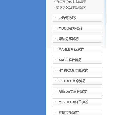
·
贺德克R系列回油滤芯
·
贺德克D系列高压滤芯
LH黎明滤芯
MOOG穆格滤芯
聚结分离滤芯
MAHLE马勒滤芯
ARGO雅歌滤芯
HY-PRO海普洛滤芯
FILTREC富卓滤芯
Allison艾里逊滤芯
MP-FILTRI翡翠滤芯
英德诺曼滤芯