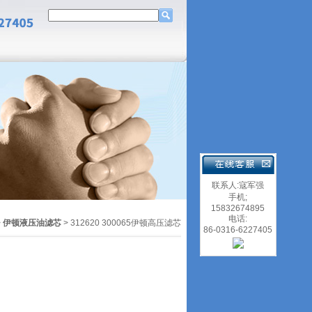
联系人:寇军强
手机;
15832674895
电话:
>
伊顿液压油滤芯
> 312620 300065伊顿高压滤芯
86-0316-6227405