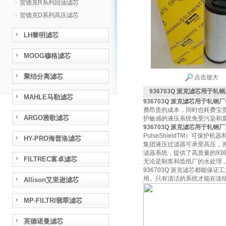
·
贺德克R系列回油滤芯
·
贺德克D系列高压滤芯
LH黎明滤芯
MOOG穆格滤芯
聚结分离滤芯
点击放大
936703Q 派克滤芯用于轧
MAHLE马勒滤芯
936703Q 派克滤芯用于轧钢厂
费昂贵的成本，同时也耗费宝
ARGO雅歌滤芯
护敏感的液压系统免受污染和
936703Q 派克滤芯用于轧钢厂
PulseShieldTM）可
HY-PRO海普洛滤芯
集团液压过滤器可承受高压，
滤器系统，提供了高质量的936
FILTREC富卓滤芯
无论是制浆和造纸厂的水处理
936703Q 派克滤芯都能
用。只有清洁的系统才能在连
Allison艾里逊滤芯
MP-FILTRI翡翠滤芯
英德诺曼滤芯