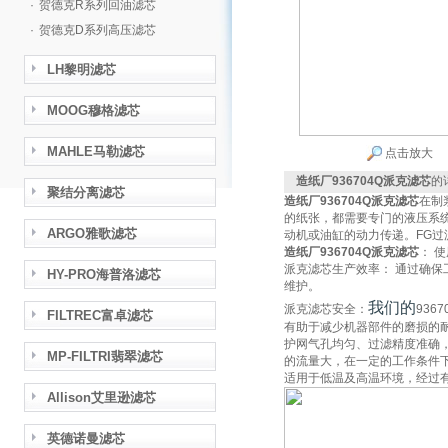
·
贺德克R系列回油滤芯
·
贺德克D系列高压滤芯
LH黎明滤芯
MOOG穆格滤芯
MAHLE马勒滤芯
点击放大
造纸厂936704Q派克滤芯
的
聚结分离滤芯
造纸厂936704Q派克滤芯
在制
的纸张，都需要专门的液压系统
ARGO雅歌滤芯
动机或油缸的动力传递。FG
造纸厂936704Q派克滤芯
： 
派克滤芯生产效率： 通过确
HY-PRO海普洛滤芯
维护。
我们的
派克滤芯安全：
936
FILTREC富卓滤芯
有助于减少机器部件的磨损的
护网气孔均匀、过滤精度准确
MP-FILTRI翡翠滤芯
的流量大，在一定的工作条件
适用于低温及高温环境，经过有
Allison艾里逊滤芯
英德诺曼滤芯