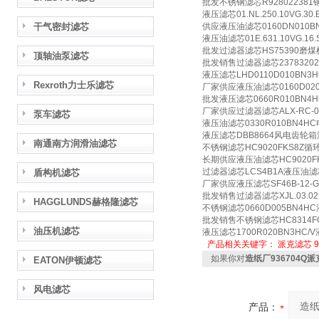
批发不锈钢滤芯R92802238
液压滤芯01.NL.250.10VG.3
干气密封滤芯
供应液压油滤芯0160DN010
液压油滤芯01E.631.10VG.
批发过滤器滤芯HS75390磨
顶轴油泵滤芯
批发销售过滤器滤芯2378320
液压滤芯LHD0110D010B
Rexroth力士乐滤芯
厂家供应液压油滤芯0160D02
批发液压滤芯0660R010BN
厂家供应过滤器滤芯ALX-RC-
泵车滤芯
液压油滤芯0330R010BN4
液压滤芯DBB8664风电齿轮
南通南方润滑油滤芯
不锈钢滤芯HC9020FKS8Z
长期供应液压油滤芯HC9020F
过滤器滤芯LCS4B1A液压油
盾构机滤芯
厂家供应液压滤芯SF46B-12-
批发销售过滤器滤芯XJL.03.
HAGGLUNDS赫格隆滤芯
不锈钢滤芯0660D005BN4
批发销售不锈钢滤芯HC8314F
油压机滤芯
液压滤芯1700R020BN3HC
产品相关关键字：
派克滤芯
如果你对
造纸厂936704Q
EATON伊顿滤芯
风电滤芯
产品：