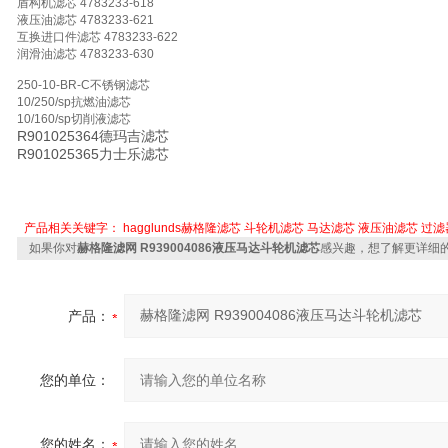
盾构机滤芯 4783233-618
液压油滤芯 4783233-621
互换进口件滤芯 4783233-622
润滑油滤芯 4783233-630
250-10-BR-C不锈钢滤芯
10/250/sp抗燃油滤芯
10/160/sp切削液滤芯
R901025364德玛吉滤芯
R901025365力士乐滤芯
产品相关关键字：
hagglunds赫格隆滤芯
斗轮机滤芯
马达滤芯
液压油滤芯
过滤
如果你对
赫格隆滤网 R939004086液压马达斗轮机滤芯
感兴趣，想了解更详细
产品：
您的单位：
您的姓名：