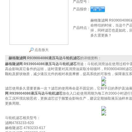
产品型号：
产品报价：
赫格隆滤网 R939004
命终结的时候，当这个产
产品特点：
掉，同样滤芯也是如此，
多久需更换？
点击放大
赫格隆滤网 R939004086液压马达斗轮机滤芯
的详细资料：
赫格隆滤网 R939004086液压马达斗轮机滤芯
用途：斗轮机润滑油在使用过程中
高会影响其它备件的运转，这时需要对其润滑油采取冷却循环，R939004086
颗粒及胶状物质，减少液压元件的相对表面摩擦，提高系统的可靠性，保障液压
滤芯使用多久需要更换一次？滤芯的使用寿命是不固定的，它和平日的养护及油
网 R939004086液压马达斗轮机滤芯
放在入口处使用周期为每工作2000小时进行
在工况环境比较恶劣，更换滤芯过于频繁会影响生产，建议定期抽取液压油样本
更换周期。
斗轮机滤芯相关型号：
滤网4783233-620
赫格隆滤芯 4783233-617