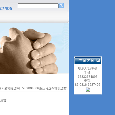
联系人:寇军强
手机;
15832674895
电话:
86-0316-6227405
芯
> 赫格隆滤网 R939004086液压马达斗轮机滤芯
机滤芯