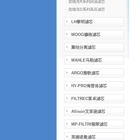
·
贺德克R系列回油滤芯
·
贺德克D系列高压滤芯
LH黎明滤芯
MOOG穆格滤芯
聚结分离滤芯
MAHLE马勒滤芯
ARGO雅歌滤芯
HY-PRO海普洛滤芯
FILTREC富卓滤芯
Allison艾里逊滤芯
MP-FILTRI翡翠滤芯
英德诺曼滤芯