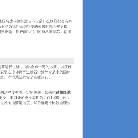
086液压马达斗轮机滤芯不管是什么物品都会有寿
品不能为我们做到想要的效果时就会被更换
回归正题：用户问我们用的赫格隆滤芯，使用
需要进行过滤，油温会有一定的温度，温度过
滤芯安装在冷却循环过滤器中滤除介质中的固体
系统、润滑系统的安全高效运行。
液的洁净度有着一定的关联，如果把
赫格隆滤
更换，出口处的更换周期为工作1500小时，
送去检测油液清洁度，然后确定个比较合理的