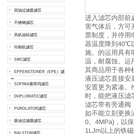
回油过滤器滤芯
进入滤芯内部前
不锈钢滤芯
害气体后，方可
票制度，并停用
风机油站滤芯
器温度降到40
印刷机滤芯
施。的运用具有
SMC滤芯
温，耐腐蚀。运
其商品用于各种
EPPENSTEINER（EPE）滤
液压滤芯直接安
芯
SOFIMA索菲玛滤芯
安置更为紧凑。
时，能把液压滤
DUPLOMATIC滤芯
滤芯带有旁通阀：
PUROLATOR滤芯
如不能立刻更换
0。4MPa)，
吸油过滤器滤芯
1LJm以上的铁
BALSTON滤芯