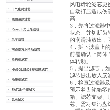
风电齿轮滤芯更
干气密封滤芯
自动打压造成伤
高。
顶轴油泵滤芯
3，先将过滤器
Rexroth力士乐滤芯
状态。并切断齿
的润滑油放出，
泵车滤芯
4，拆下滤盖上
南通南方润滑油滤芯
前需确认上筒体
盾构机滤芯
体转动。
5，提出滤芯，
HAGGLUNDS赫格隆滤芯
滤芯提出放入废
油压机滤芯
6，检查过滤器
预示着齿轮箱零
EATON伊顿滤芯
箱、滤芯支架、
风电滤芯
芯、需对集汚盘