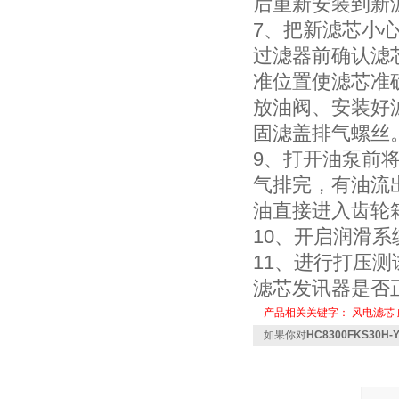
后重新安装到新
7、把新滤芯小
过滤器前确认滤
准位置使滤芯准
放油阀、安装好
固滤盖排气螺丝
9、打开油泵前
气排完，有油流
油直接进入齿轮
10、开启润滑
11、进行打压
滤芯发讯器是否
产品相关关键字：
风电滤芯
如果你对
HC8300FKS30