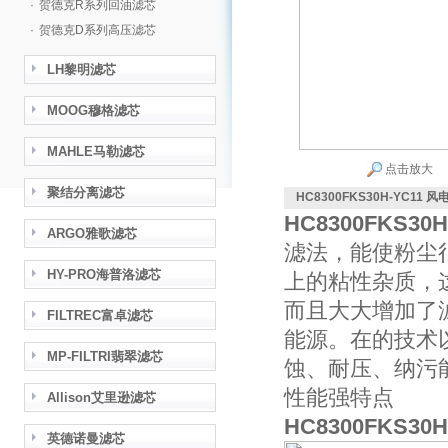
·
贺德克R系列回油滤芯
·
贺德克D系列高压滤芯
LH黎明滤芯
MOOG穆格滤芯
MAHLE马勒滤芯
点击放大
聚结分离滤芯
HC8300FKS30H-YC1
HC8300FKS3
ARGO雅歌滤芯
滤法，能使粉尘
HY-PRO海普洛滤芯
上的粘性杂质，
而且大大增加了
FILTREC富卓滤芯
能源。在的技术
MP-FILTRI翡翠滤芯
蚀、耐压、纳污
性能强特点
Allison艾里逊滤芯
HC8300FKS3
英德诺曼滤芯