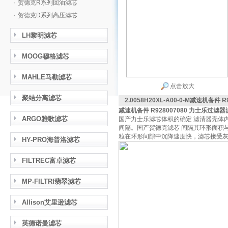
·
贺德克R系列回油滤芯
·
贺德克D系列高压滤芯
LH黎明滤芯
MOOG穆格滤芯
MAHLE马勒滤芯
点击放大
聚结分离滤芯
2.0058H20XL-A00-0-M减速机备件
减速机备件 R928007080 力士乐过滤
ARGO雅歌滤芯
国产力士乐滤芯体积的确定 滤清器壳体
间隔。国产贺德克滤芯 间隔其环形面积
粒在环形间隙中沉降速度快，滤芯接受
HY-PRO海普洛滤芯
FILTREC富卓滤芯
MP-FILTRI翡翠滤芯
Allison艾里逊滤芯
英德诺曼滤芯