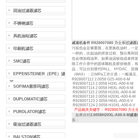
回油过滤器滤芯
不锈钢滤芯
风机油站滤芯
减速机备件 R928007080 力士乐过滤
污垢也会足够重视，在更换机油时，一定
印刷机滤芯
一样的，比如油的挥发过程、预分离和
也会增加残油率。如果油温较低或者挥
SMC滤芯
除工作介质中的固体颗粒及胶状物质，
品，可以分别替代PALL、HYDAC、贺
EPPENSTEINER（EPE）滤
（MAX）：21MPa工作介质：一般液压
R928007112 2.0058 G25-A00-6-M
芯
R928007113 2.0058 H3XL-A00-6-M
SOFIMA索菲玛滤芯
R928007114 2.0058 H6XL-A00-6-M
R928007115 2.0058 H10XL-A00-6-M
R928007116 2.0058 H20XL-A00-6-M
DUPLOMATIC滤芯
R928007123 2.0058 H6XL-A00-6-V
R928007124 2.0058 H10XL-A00-6-V
产品相关关键字：
R928007080
力士
PUROLATOR滤芯
如果你对
2.0058H20XL-A00-0-
系：
吸油过滤器滤芯
BALSTON滤芯