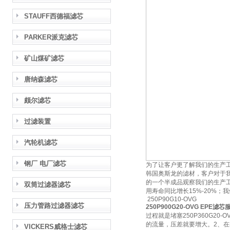
STAUFF西德福滤芯
PARKER派克滤芯
矿山煤矿滤芯
唐纳森滤芯
颇尔滤芯
过滤装置
汽轮机滤芯
钢厂 电厂滤芯
为了让客户更了解我们的生产
韩国奥斯龙的滤材，客户对于我
的一个半成品观察我们的生产
双筒过滤器滤芯
用寿命同比增长15%-20%
250P90G10-OVG
压力管路过滤器滤芯
250P900G20-OVG EPE滤
过程就是堵塞250P360G
的流量，压差就要增大。2、
VICKERS威格士滤芯