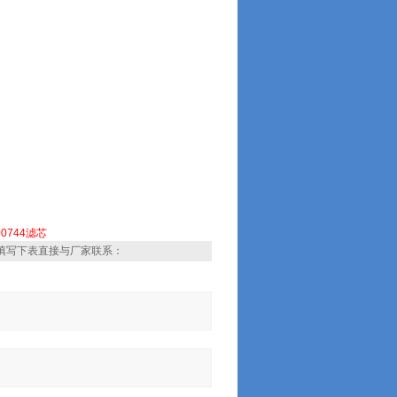
00744滤芯
填写下表直接与厂家联系：