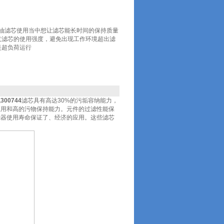
润滑油滤芯使用当中想让滤芯能长时间的保持质量
意滤芯的使用强度，避免出现工作环境超出滤
是超负荷运行
统
300744
滤芯具有高达30%的污垢容纳能力，
应用和高的污物保持能力。元件的过滤性能保
滤器使用寿命保证了、经济的应用。这些滤芯