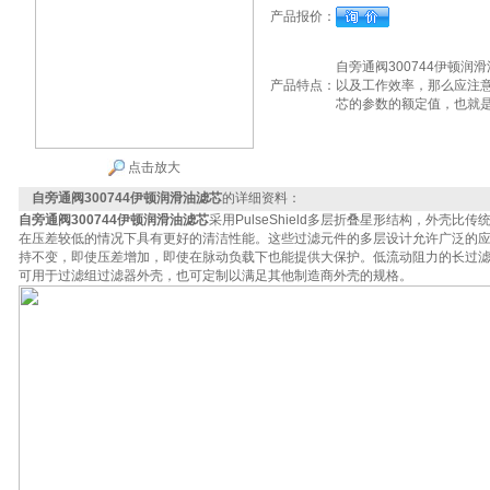
产品报价：
自旁通阀300744伊顿
产品特点：
以及工作效率，那么应注
芯的参数的额定值，也就
点击放大
自旁通阀300744伊顿润滑油滤芯
的详细资料：
自旁通阀300744伊顿润滑油滤芯
采用PulseShield多层折叠星形结构，外壳比传
在压差较低的情况下具有更好的清洁性能。这些过滤元件的多层设计允许广泛的
持不变，即使压差增加，即使在脉动负载下也能提供大保护。低流动阻力的长过
可用于过滤组过滤器外壳，也可定制以满足其他制造商外壳的规格。