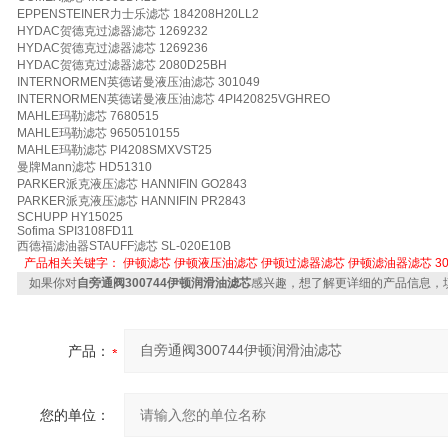
EPPENSTEINER力士乐滤芯 184208H20LL2
HYDAC贺德克过滤器滤芯 1269232
HYDAC贺德克过滤器滤芯 1269236
HYDAC贺德克过滤器滤芯 2080D25BH
INTERNORMEN英德诺曼液压油滤芯 301049
INTERNORMEN英德诺曼液压油滤芯 4PI420825VGHREO
MAHLE玛勒滤芯 7680515
MAHLE玛勒滤芯 9650510155
MAHLE玛勒滤芯 PI4208SMXVST25
曼牌Mann滤芯 HD51310
PARKER派克液压滤芯 HANNIFIN GO2843
PARKER派克液压滤芯 HANNIFIN PR2843
SCHUPP HY15025
Sofima SPI3108FD11
西德福滤油器STAUFF滤芯 SL-020E10B
产品相关关键字：
伊顿滤芯
伊顿液压油滤芯
伊顿过滤器滤芯
伊顿滤油器滤芯
3
如果你对
自旁通阀300744伊顿润滑油滤芯
感兴趣，想了解更详细的产品信息，
产品：
您的单位：