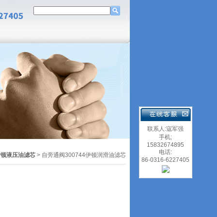
联系人:寇军强
手机;
15832674895
电话:
伊顿液压油滤芯
> 自旁通阀300744伊顿润滑油滤芯
86-0316-6227405