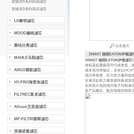
·
贺德克R系列回油滤芯
·
贺德克D系列高压滤芯
LH黎明滤芯
MOOG穆格滤芯
聚结分离滤芯
点击放大
306607 德国EATON伊顿滤
MAHLE马勒滤芯
306607 德国EATON伊顿滤芯
使机器起重载荷均匀或更低，
ARGO雅歌滤芯
成本高功率输出，还有以HC4
现功率密度，巨大的力量和低
在液压缸的力量直接转换成直
HY-PRO海普洛滤芯
在和其出色的现代电子控制液
是产品概念。配合智能控制算
FILTREC富卓滤芯
Allison艾里逊滤芯
MP-FILTRI翡翠滤芯
英德诺曼滤芯