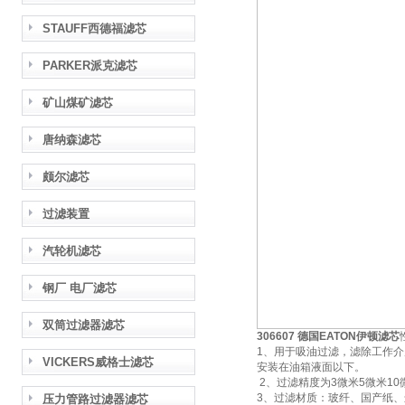
STAUFF西德福滤芯
PARKER派克滤芯
矿山煤矿滤芯
唐纳森滤芯
颇尔滤芯
过滤装置
汽轮机滤芯
钢厂 电厂滤芯
双筒过滤器滤芯
306607 德国EATON伊顿滤芯
1、用于吸油过滤，滤除工作
VICKERS威格士滤芯
安装在油箱液面以下。
2、过滤精度为3微米5微米10
3、过滤材质：玻纤、国产纸
压力管路过滤器滤芯