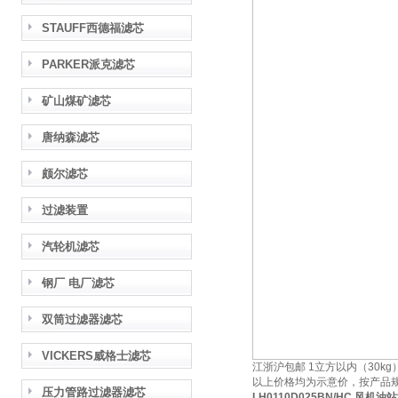
STAUFF西德福滤芯
PARKER派克滤芯
矿山煤矿滤芯
唐纳森滤芯
颇尔滤芯
过滤装置
汽轮机滤芯
钢厂 电厂滤芯
双筒过滤器滤芯
VICKERS威格士滤芯
江浙沪包邮 1立方以内（30
以上价格均为示意价，按产品
压力管路过滤器滤芯
LH0110D025BN/HC 风机