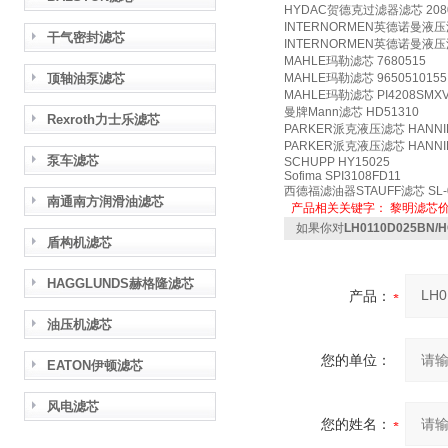
HYDAC贺德克过滤器滤芯 208
INTERNORMEN英德诺曼液压油
干气密封滤芯
INTERNORMEN英德诺曼液压油
MAHLE玛勒滤芯 7680515
顶轴油泵滤芯
MAHLE玛勒滤芯 9650510155
MAHLE玛勒滤芯 PI4208SMXV
曼牌Mann滤芯 HD51310
Rexroth力士乐滤芯
PARKER派克液压滤芯 HANNIF
PARKER派克液压滤芯 HANNIFI
泵车滤芯
SCHUPP HY15025
Sofima SPI3108FD11
西德福滤油器STAUFF滤芯 SL-0
南通南方润滑油滤芯
产品相关关键字：
黎明滤芯
如果你对
LH0110D025B
盾构机滤芯
HAGGLUNDS赫格隆滤芯
产品：
油压机滤芯
您的单位：
EATON伊顿滤芯
风电滤芯
您的姓名：