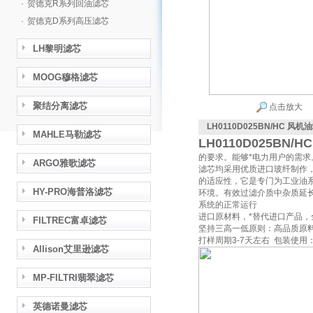
·
贺德克R系列回油滤芯
·
贺德克D系列高压滤芯
LH黎明滤芯
MOOG穆格滤芯
聚结分离滤芯
点击放大
LH0110D025BN/HC 风
MAHLE马勒滤芯
LH0110D025BN
的要求。能够*电力用户的需
ARGO雅歌滤芯
滤芯均采用优质进口玻纤制作
的适应性，它是专门为工业油系统
HY-PRO海普洛滤芯
环境。有效过滤介质中杂质延
系统的正常运行
进口原材料，*替代进口产品，
FILTREC富卓滤芯
坚持三高一低原则：高品质原
打样周期3-7天左右 包装使用
Allison艾里逊滤芯
MP-FILTRI翡翠滤芯
英德诺曼滤芯