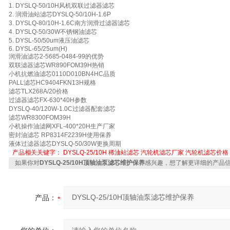
1. DYSLQ-50/10H风机双联过滤器滤芯
2. 润滑油站滤芯DYSLQ-50/10H-1.6P
3. DYSLQ-80/10H-1.6C南方润滑过滤器滤芯
4. DYSLQ-50/30W不锈钢油滤芯
5. DYSL-50/50um液压油滤芯
6. DYSL-65/25um(H)
润滑油滤芯2-5685-0484-99的优势
双联滤器滤芯WR890FOM39H热销
小机抗燃油滤芯0110D010BN4HC品质
PALL滤芯HC9404FKN13H规格
滤芯TLX268A/20价格
过滤器滤芯FX-630*40H参数
DYSLQ-40/120W-1.0C过滤器配套滤芯
滤芯WR8300FOM39H
小机操作油滤网XFL-400*20H生产厂家
密封油滤芯 RP8314F2239H使用保养
液体过滤器滤芯DYSLQ-50/30W更换周期
产品相关关键字：
DYSLQ-25/10H
稀油站滤芯
汽轮机滤芯厂家
汽轮机滤芯价格
如果你对
DYSLQ-25/10H顶轴油泵滤芯维护保养
感兴趣，想了解更详细的产品
产品：