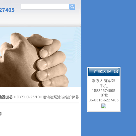
联系人:寇军强
手机;
15832674895
电话:
油器滤芯
> DYSLQ-25/10H顶轴油泵滤芯维护保养
86-0316-6227405
养