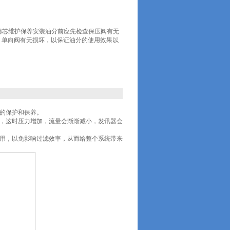
轴油泵滤芯维护保养安装油分前应先检查保压阀有无
，单向阀有无损坏，以保证油分的使用效果以
别的保护和保养。
质，这时压力增加，流量会渐渐减小，发讯器会
使用，以免影响过滤效率，从而给整个系统带来