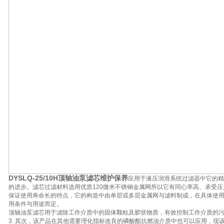
DYSLQ-25/10H顶轴油泵滤芯维护保养
应用于液压润滑系统过滤器中它的精
的进步。滤芯过滤材料选用优质120微米不锈钢金属网所以它有同心率高、承受
保证使用寿命长的特点，它的构造中由单层或多层金属网与滤料制成，在具体使
用条件与用途而定。
顶轴油泵滤芯用于滤除工作介质中的固体颗粒及胶状物质，有效控制工作介质的
3. 其次，该产品在其他需要理化指标改良的磷酸酯抗燃油介质中也可以应用，现