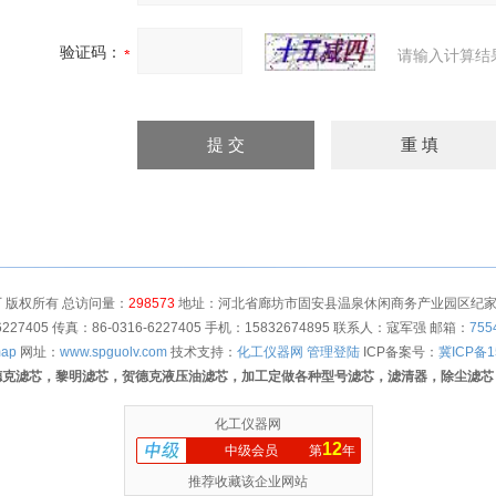
验证码：
请输入计算结
 版权所有 总访问量：
298573
地址：河北省廊坊市固安县温泉休闲商务产业园区纪家营村
6227405 传真：86-0316-6227405 手机：15832674895 联系人：寇军强 邮箱：
755
map
网址：
www.spguolv.com
技术支持：
化工仪器网
管理登陆
ICP备案号：
冀ICP备1
德克滤芯，黎明滤芯，贺德克液压油滤芯，加工定做各种型号滤芯，滤清器，除尘滤芯
化工仪器网
12
中级会员
第
年
推荐收藏该企业网站