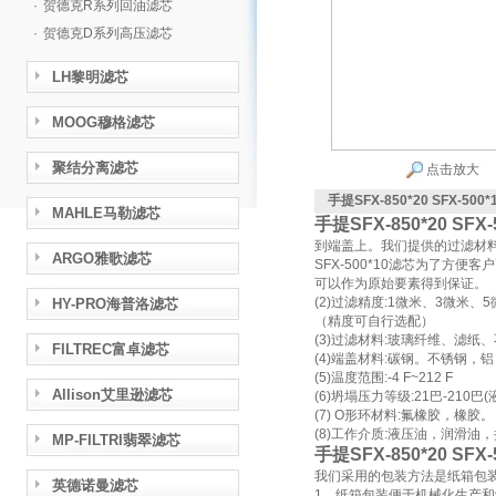
·
贺德克R系列回油滤芯
·
贺德克D系列高压滤芯
LH黎明滤芯
MOOG穆格滤芯
聚结分离滤芯
点击放大
手提SFX-850*20 SFX-50
MAHLE马勒滤芯
手提SFX-850*20 SFX
到端盖上。我们提供的过滤材料
ARGO雅歌滤芯
SFX-500*10滤芯为了方
可以作为原始要素得到保证。
(2)过滤精度:1微米、3微米、
HY-PRO海普洛滤芯
（精度可自行选配）
(3)过滤材料:玻璃纤维、滤纸
FILTREC富卓滤芯
(4)端盖材料:碳钢。不锈钢
(5)温度范围:-4 F~212 F
Allison艾里逊滤芯
(6)坍塌压力等级:21巴-210巴
(7) O形环材料:氟橡胶，橡胶。
(8)工作介质:液压油，润滑油，
MP-FILTRI翡翠滤芯
手提SFX-850*20 SFX
我们采用的包装方法是纸箱包装
英德诺曼滤芯
1、纸箱包装便于机械化生产