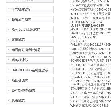
HYDAC贺德克滤芯 2055756
HYDAC贺德克滤芯 2068328
干气密封滤芯
HYDAC贺德克滤芯 240D010
INTERNORMEN互换英德诺曼滤芯
INTERNORMEN互换英德诺曼滤
顶轴油泵滤芯
LIEBHERR 510641514
LUBER-FINER LH95345
MAHLE马勒机油滤芯 788950
Rexroth力士乐滤芯
MAHLE马勒机油滤芯 890022
MP-FILTRI MP9506
泵车滤芯
NAPA 7883
PALL颇尔滤芯 HC2216FKS6
Parker美国派克滤芯 HANNIFIN
南通南方润滑油滤芯
Parker美国派克滤芯 HANNIFIN
PUROLATOR-FACET 0240EA
盾构机滤芯
SCHROEDER施罗德滤芯 SBF0
SCHROEDER 施罗德滤芯SBF0
SCHROEDER 液压油滤芯SBF0
HAGGLUNDS赫格隆滤芯
SCHROEDER 回油滤芯SBF02
SEPARATION-TECHNOLOGIE
油压机滤芯
SEPARATION-TECHNOLOGI
STAUFF西德福过滤器滤芯 SE0
STAUFF西德福过滤器滤芯 SE0
EATON伊顿滤芯
VICKERS威格士滤芯 V0242B
VICKERS威格士滤芯 V0242B
风电滤芯
VICKERS威格士滤芯 V0242V
Wix威克斯液压油滤芯 57883