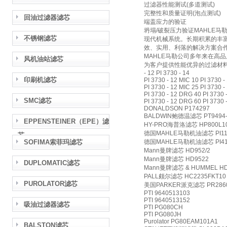
过滤器性能测试(多道测试)
完整性和质量证明(泡点测试)
回油过滤器滤芯
端盖应力的验证
坍塌/破裂压力验证MAHLE
不锈钢滤芯
现代机械系统。长期积累的丰
效、实用、利落的解决方案合
MAHLE马勒公司多年来在高
风机油站滤芯
为客户提供性能优异的过滤材料
- 12 PI 3730 - 14
印刷机滤芯
PI 3730 - 12 MIC 10 PI 3730 
PI 3730 - 12 MIC 25 PI 3730 
PI 3730 - 12 DRG 40 PI 3730 
SMC滤芯
PI 3730 - 12 DRG 60 PI 3730 
DONALDSON P174297
BALDWIN鲍德温滤芯 PT9494
EPPENSTEINER（EPE）滤
HY-PRO海普洛滤芯 HP800L1
德国MAHLE马勒机油滤芯 PI113
芯
SOFIMA索菲玛滤芯
德国MAHLE马勒机油滤芯 PI41
Mann曼牌滤芯 HD952/2
Mann曼牌滤芯 HD9522
DUPLOMATIC滤芯
Mann曼牌滤芯 & HUMMEL HD
PALL颇尔滤芯 HC2235FKT10
PUROLATOR滤芯
美国PARKER派克滤芯 PR286
PTI 9640513103
PTI 9640513152
吸油过滤器滤芯
PTI PG080CH
PTI PG080JH
Purolator PG80EAM101A1
BALSTON滤芯