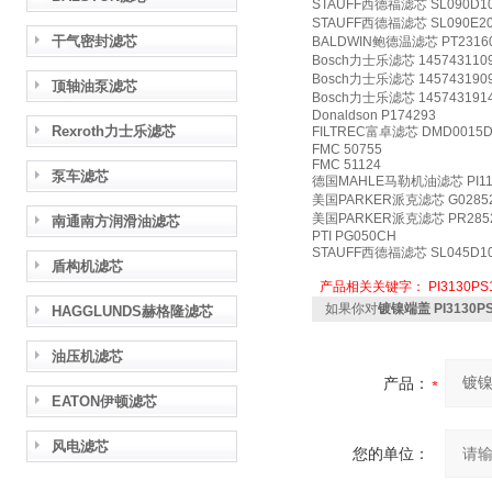
STAUFF西德福滤芯 SL090D1
STAUFF西德福滤芯 SL090E2
干气密封滤芯
BALDWIN鲍德温滤芯 PT2316
Bosch力士乐滤芯 145743110
Bosch力士乐滤芯 145743190
顶轴油泵滤芯
Bosch力士乐滤芯 145743191
Donaldson P174293
Rexroth力士乐滤芯
FILTREC富卓滤芯 DMD0015D
FMC 50755
FMC 51124
泵车滤芯
德国MAHLE马勒机油滤芯 PI111
美国PARKER派克滤芯 G0285
美国PARKER派克滤芯 PR285
南通南方润滑油滤芯
PTI PG050CH
STAUFF西德福滤芯 SL045D1
盾构机滤芯
产品相关关键字：
PI3130PS
如果你对
镀镍端盖 PI3130
HAGGLUNDS赫格隆滤芯
油压机滤芯
产品：
EATON伊顿滤芯
风电滤芯
您的单位：