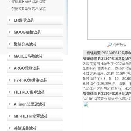
·
贺德克R系列回油滤芯
·
贺德克D系列高压滤芯
LH黎明滤芯
MOOG穆格滤芯
聚结分离滤芯
点击放大
镀镍端盖 PI3130PS10马
MAHLE马勒滤芯
镀镍端盖 PI3130PS10马勒
2.温度范围-4华氏度~212华氏
ARGO雅歌滤芯
3.密封件:腈密封件，腐蚀性
4.额定坍塌压力21巴-210巴(
5.过滤精度为3、5、10、20和
HY-PRO海普洛滤芯
6.过滤介质:玻璃纤维、滤纸
7.流体相容性与所有石油、水
FILTREC富卓滤芯
镀镍端盖 PI3130PS10马勒
我们的滤芯是根据标准化组织2
Allison艾里逊滤芯
MP-FILTRI翡翠滤芯
英德诺曼滤芯