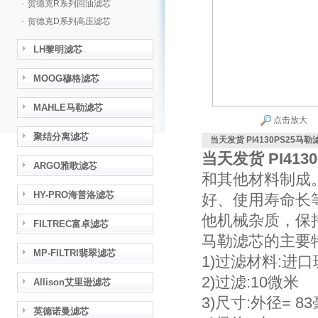
·
贺德克R系列回油滤芯
·
贺德克D系列高压滤芯
LH黎明滤芯
MOOG穆格滤芯
MAHLE马勒滤芯
点击放大
聚结分离滤芯
当天发货 PI4130PS25马
当天发货 PI41
ARGO雅歌滤芯
和其他材料制成
HY-PRO海普洛滤芯
好、使用寿命长
他机械杂质，保
FILTREC富卓滤芯
马勒滤芯的主要特
MP-FILTRI翡翠滤芯
1)过滤材料:进
2)过滤:10微米
Allison艾里逊滤芯
3)尺寸:外径= 8
英德诺曼滤芯