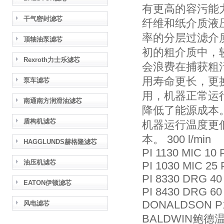
有更高的容污能
干气密封滤芯
纤维和纸介质液
率的分层过滤介
顶轴油泵滤芯
初的粗介质中，
Rexroth力士乐滤芯
会浪费在捕获粗
用寿命更长，更换
泵车滤芯
用，机器正常运
南通南方润滑油滤芯
降低了能源成本
盾构机滤芯
机器运行温度更
本。 300 l/min
HAGGLUNDS赫格隆滤芯
PI 1130 MIC 10
油压机滤芯
PI 1030 MIC 25
PI 8330 DRG 40
EATON伊顿滤芯
PI 8430 DRG 60
DONALDSON P
风电滤芯
BALDWIN鲍德温