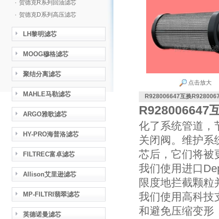
·
贺德克R系列回油滤芯
·
贺德克D系列高压滤芯
LH黎明滤芯
MOOG穆格滤芯
聚结分离滤芯
点击放大
MAHLE马勒滤芯
R928006647互换R92800
R92800664
ARGO雅歌滤芯
化了系统管道，
HY-PRO海普洛滤芯
关闭阀。维护系统
芯后，它们将被
FILTREC富卓滤芯
我们使用进口De
Allison艾里逊滤芯
限度地拦截颗粒
MP-FILTRI翡翠滤芯
我们使用高科技
和避免压缩变形
英德诺曼滤芯