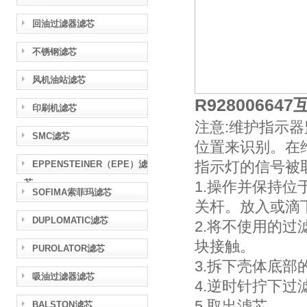
回油过滤器滤芯
不锈钢滤芯
风机油站滤芯
R92800664
印刷机滤芯
注意:维护指示
SMC滤芯
位置来识别。在
指示灯的信号被
EPPENSTEINER（EPE）滤
芯
1.操作并保持
SOFIMA索菲玛滤芯
关杆。放入或滴
DUPLOMATIC滤芯
2.将不使用的过
块接触。
PUROLATOR滤芯
3.拆下壳体底部
吸油过滤器滤芯
4.逆时针拧下过
5.取出滤芯。
BALSTON滤芯