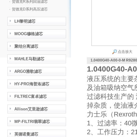
·
贺德克R系列回油滤芯
·
贺德克D系列高压滤芯
LH黎明滤芯
MOOG穆格滤芯
聚结分离滤芯
点击放大
MAHLE马勒滤芯
1.0400G40-A00-0-M R9
1.0400G40-
ARGO雅歌滤芯
液压系统的主要
HY-PRO海普洛滤芯
及油箱吸纳空气
过滤科技生产的 
FILTREC富卓滤芯
掉杂质，使油液
Allison艾里逊滤芯
力士乐（Rexro
MP-FILTRI翡翠滤芯
1、过滤率：40微
2、工作压力：21
英德诺曼滤芯