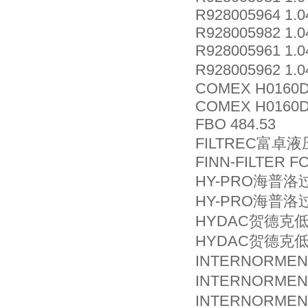
R928005964 1.
R928005982 1.0
R928005961 1.
R928005962 1.
COMEX H0160
COMEX H0160D
FBO 484.53
FILTREC富卓液
FINN-FILTER F
HY-PRO海普洛过
HY-PRO海普洛过
HYDAC贺德克低压
HYDAC贺德克低压
INTERNORMEN
INTERNORMEN
INTERNORME