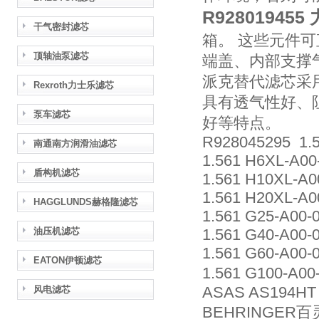
R92801945
干气密封滤芯
箱。 这些元件
顶轴油泵滤芯
端盖、内部支撑
派克替代滤芯采
Rexroth力士乐滤芯
具有透气性好、
泵车滤芯
好等特点。
R928045295 1.
南通南方润滑油滤芯
1.561 H6XL-A0
盾构机滤芯
1.561 H10XL-A
1.561 H20XL-A
HAGGLUNDS赫格隆滤芯
1.561 G25-A00-
油压机滤芯
1.561 G40-A00-
1.561 G60-A00-
EATON伊顿滤芯
1.561 G100-A0
ASAS AS194HT
风电滤芯
BEHRINGER百灵