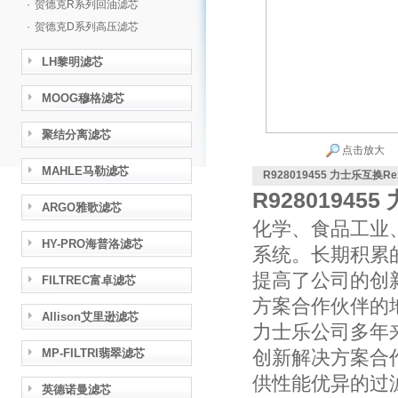
·
贺德克R系列回油滤芯
·
贺德克D系列高压滤芯
LH黎明滤芯
MOOG穆格滤芯
聚结分离滤芯
点击放大
MAHLE马勒滤芯
R928019455 力士乐互换Re
R92801945
ARGO雅歌滤芯
化学、食品工业
HY-PRO海普洛滤芯
系统。长期积累
提高了公司的创
FILTREC富卓滤芯
方案合作伙伴的
Allison艾里逊滤芯
力士乐公司多年
MP-FILTRI翡翠滤芯
创新解决方案合
供性能优异的过
英德诺曼滤芯