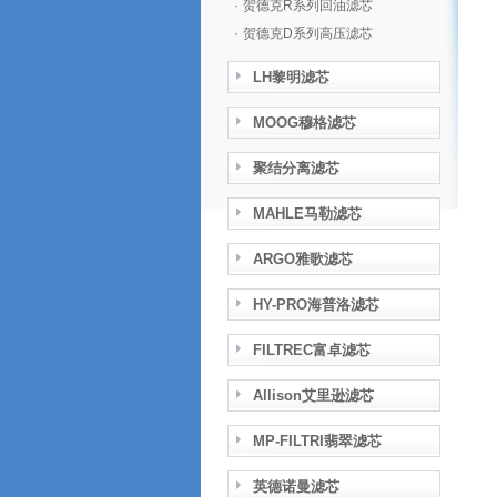
·
贺德克R系列回油滤芯
·
贺德克D系列高压滤芯
LH黎明滤芯
MOOG穆格滤芯
聚结分离滤芯
MAHLE马勒滤芯
ARGO雅歌滤芯
HY-PRO海普洛滤芯
FILTREC富卓滤芯
Allison艾里逊滤芯
MP-FILTRI翡翠滤芯
英德诺曼滤芯