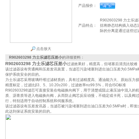
产品报价：
R902603298 力
产品特点：
括将静态结构插入动态
际的分离是通过这些过
点击放大
R902603298 力士乐滤芯压差小
的详细资料：
R902603298 力士乐滤芯压差小
过滤效果好，精度高，但堵塞后清洗比较难
该过滤器设有旁通阀和压差发讯装置，当滤芯污染堵塞到进出油口压差为0.5MP
保护系统安全的目的。
力士乐滤芯采用玻璃纤维过滤材质的，具有过滤精度高、通油能力大、原始压力
精度标定，过滤比β3、5、10.20≥200，过滤效率n≥99.5%，符合ISO标准
R902603298滤芯可直接安装在电磁换向阀下，用于清楚或阻止液压油中混入
质、沥青质等进入电磁换向阀，从而防止阀芯反应动慢，不稳定或卡死，以及阀
行，特别适用于自动控制系统和伺服系统。
该过滤器设有压差发讯器，当滤芯被污染堵塞到进出油口压差为0.5MPa时，即
此达到保证系统安装的目的。