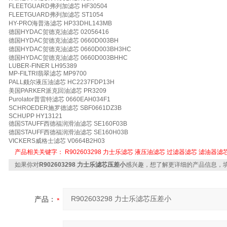
FLEETGUARD弗列加滤芯 HF30504
FLEETGUARD弗列加滤芯 ST1054
HY-PRO海普洛滤芯 HP33DHL143MB
德国HYDAC贺德克油滤芯 02056416
德国HYDAC贺德克油滤芯 0660D003BH
德国HYDAC贺德克油滤芯 0660D003BH3HC
德国HYDAC贺德克油滤芯 0660D003BHHC
LUBER-FINER LH95389
MP-FILTRI翡翠滤芯 MP9700
PALL颇尔液压油滤芯 HC2237FDP13H
美国PARKER派克回油滤芯 PR3209
Purolator普雷特滤芯 0660EAH034F1
SCHROEDER施罗德滤芯 SBF0661DZ3B
SCHUPP HY13121
德国STAUFF西德福润滑油滤芯 SE160F03B
德国STAUFF西德福润滑油滤芯 SE160H03B
VICKERS威格士滤芯 V0664B2H03
产品相关关键字：
R902603298
力士乐滤芯
液压油滤芯
过滤器滤芯
滤油器滤
如果你对
R902603298 力士乐滤芯压差小
感兴趣，想了解更详细的产品信息，
产品：