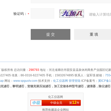
验证码：
请输入计算结
 版权所有 总访问量：
298793
地址：河北省廊坊市固安县温泉休闲商务产业园区纪家营村
6227405 传真：86-0316-6227405 手机：15832674895 联系人：寇军强 邮箱：
755
map
网址：
www.spguolv.com
技术支持：
化工仪器网
管理登陆
ICP备案号：
冀ICP备1
德克滤芯，黎明滤芯，贺德克液压油滤芯，加工定做各种型号滤芯，滤清器，除尘滤芯
化工仪器网
12
中级会员
第
年
推荐收藏该企业网站