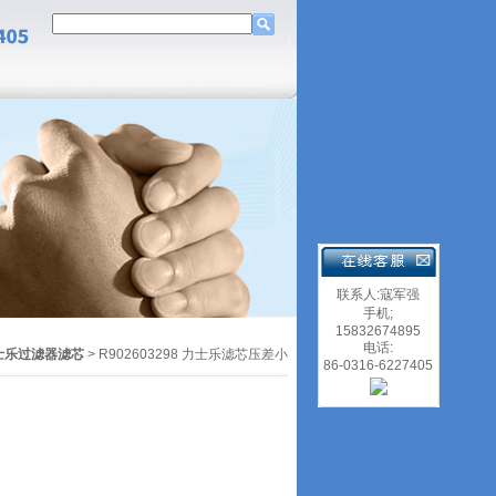
联系人:寇军强
手机;
15832674895
电话:
士乐过滤器滤芯
> R902603298 力士乐滤芯压差小
86-0316-6227405