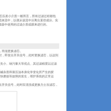
士乐滤芯压差小介质一般而言，所有过滤过程都包
流体流中，以便从该流中分离出某些成分。实
滤器中使用的过滤介质或膜来进行的。
，而须更换滤芯。
a时，即发出开关信号，此时更换滤芯，以达到
损失小、纳污量大等优点、其过滤精度以过滤
的机械杂质和液压油本身化学变化所产生的胶
过快磨损等故障的发生，维护系统的正常运
发出开关信号，此时应清洗或更换力士乐滤芯，