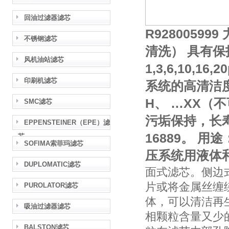
回油过滤器滤芯
R9280059
不锈钢滤芯
清洗） 具有保
风机油站滤芯
1,3,6,10,
印刷机滤芯
系统的高清洁
H、 …XX（
SMC滤芯
污垢保持，长寿命
EPPENSTEINER（EPE）滤
16889。 
芯
SOFIMA索菲玛滤芯
压系统用液体
DUPLOMATIC滤芯
面式滤芯。侧边
片或将金属丝缠
PUROLATOR滤芯
体，可以清洁再
吸油过滤器滤芯
相颗粒含量又少
BALSTON滤芯