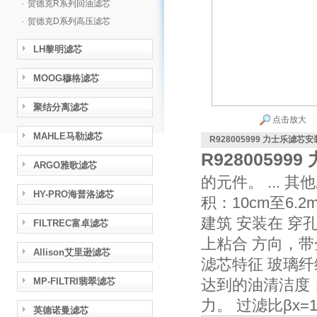
·
贺德克R系列回油滤芯
·
贺德克D系列高压滤芯
LH黎明滤芯
MOOG穆格滤芯
聚结分离滤芯
点击放大
MAHLE马勒滤芯
R928005999 力士乐滤芯
R9280059
ARGO雅歌滤芯
的元件。 ... 其
HY-PRO海普洛滤芯
积：10cm至6.2
建筑 安装在 穿
FILTREC富卓滤芯
上粘合 方向，带
Allison艾里逊滤芯
滤芯特征 玻璃纤
MP-FILTRI翡翠滤芯
达到的油清洁度：达到
力。 过滤比βx
英德诺曼滤芯