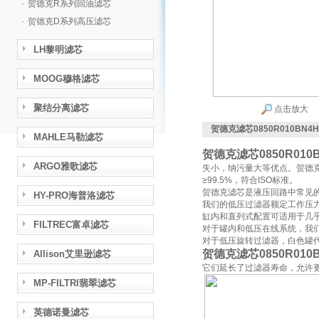
·
贺德克R系列回油滤芯
·
贺德克D系列高压滤芯
LH黎明滤芯
MOOG穆格滤芯
聚结分离滤芯
点击放大
贺德克滤芯0850R010BN4
MAHLE马勒滤芯
贺德克滤芯0850R010
ARGO雅歌滤芯
失小，纳污量大等优点。贺德克
≥99.5%，符合ISO标准。
贺德克滤芯是液压回路中常见
HY-PRO海普洛滤芯
我们的低压过滤器额定工作压力高
缸内和直列式配置可适用于几
FILTREC富卓滤芯
对于罐内和低压在线系统，我们
对于低压旋转过滤器，白色罐代
贺德克滤芯0850R010
Allison艾里逊滤芯
它们延长了过滤器寿命，允许
MP-FILTRI翡翠滤芯
英德诺曼滤芯