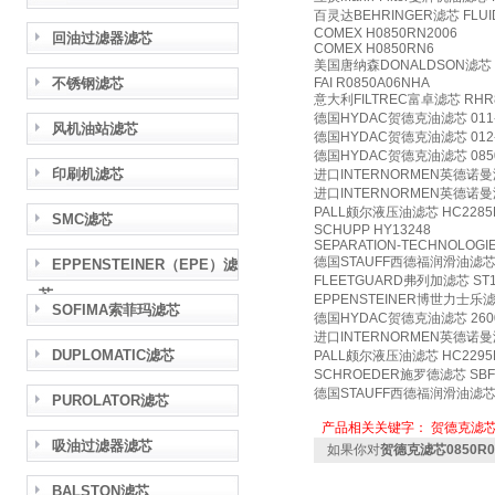
百灵达BEHRINGER滤芯 FLUID
COMEX H0850RN2006
回油过滤器滤芯
COMEX H0850RN6
美国唐纳森DONALDSON滤芯 P
不锈钢滤芯
FAI R0850A06NHA
意大利FILTREC富卓滤芯 RHR8
德国HYDAC贺德克油滤芯 011-6
风机油站滤芯
德国HYDAC贺德克油滤芯 012-6
德国HYDAC贺德克油滤芯 0850
印刷机滤芯
进口INTERNORMEN英德诺曼滤芯 
进口INTERNORMEN英德诺曼滤
PALL颇尔液压油滤芯 HC2285
SMC滤芯
SCHUPP HY13248
SEPARATION-TECHNOLOGI
德国STAUFF西德福润滑油滤芯 R
EPPENSTEINER（EPE）滤
FLEETGUARD弗列加滤芯 ST
芯
EPPENSTEINER博世力士乐滤芯
SOFIMA索菲玛滤芯
德国HYDAC贺德克油滤芯 2600
进口INTERNORMEN英德诺曼滤
DUPLOMATIC滤芯
PALL颇尔液压油滤芯 HC2295
SCHROEDER施罗德滤芯 SBF2
德国STAUFF西德福润滑油滤芯 
PUROLATOR滤芯
产品相关关键字：
贺德克滤
吸油过滤器滤芯
如果你对
贺德克滤芯0850R
BALSTON滤芯