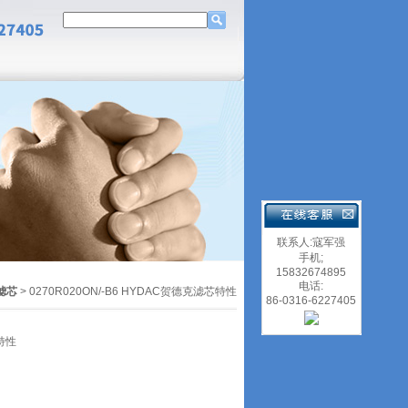
联系人:寇军强
手机;
15832674895
电话:
滤芯
> 0270R020ON/-B6 HYDAC贺德克滤芯特性
86-0316-6227405
芯特性