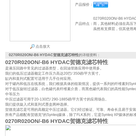
产品报价：
0270R020ON/-B6
产品特点：
而，其他材料必须在高压
虽然有支撑层，但其使用
点击放大
0270R020ON/-B6 HYDAC贺德克滤芯特性
的详细资料：
0270R020ON/-B6 HYDAC贺德克滤芯特性
是液压回路中常见的过滤器类型，在回油管路应用中使用多。
我们的低压过滤器额定工作压力高达20巴/ 350磅/平方英寸。
缸内和直列式配置可适用于几乎任何应用。
对于罐内和低压在线系统，我们根据具体的组装情况，提供一系列的纤维素到Synt
对于低压旋转过滤器，白色罐代表纤维素介质，而黑色罐代表我们的高性能Synte
中等压力
中压过滤器可用于20-130巴/ 290-1885磅/平方英寸的应用场合。
我们提供旋入式和直列式墨盒两种选择。
贺德克滤芯是可用的高额定中压过滤器。它们经过验证、可靠、寿命长且易于安
所有产品都配有贺德克*的Synteq媒体，除了FLK系列，它是Synteq XP媒体的标
0270R020ON/-B6 HYDAC贺德克滤芯特性