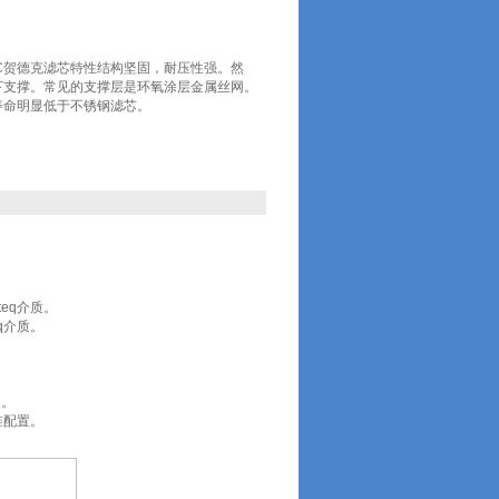
 HYDAC贺德克滤芯特性结构坚固，耐压性强。然
下支撑。常见的支撑层是环氧涂层金属丝网。
寿命明显低于不锈钢滤芯。
eq介质。
q介质。
装。
准配置。