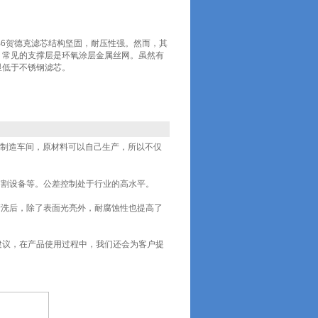
N/-B6贺德克滤芯结构坚固，耐压性强。然而，其
。常见的支撑层是环氧涂层金属丝网。虽然有
显低于不锈钢滤芯。
制造车间，原材料可以自己生产，所以不仅
切割设备等。公差控制处于行业的高水平。
清洗后，除了表面光亮外，耐腐蚀性也提高了
建议，在产品使用过程中，我们还会为客户提