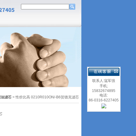
联系人:寇军强
手机;
15832674895
电话:
回油滤芯
> 性价比高 0210R010ON/-B6贺德克滤芯
86-0316-6227405
芯