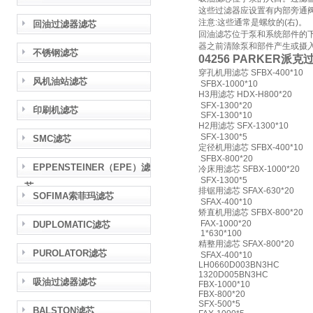
这些过滤器应设置有内部旁通
注意:这些通常是螺纹的(右)。
回油过滤器滤芯
回油滤芯位于泵和系统部件的
器之前清除泵和部件产生或摄
不锈钢滤芯
04256 PARKER派
穿孔机用滤芯 SFBX-400*10
风机油站滤芯
SFBX-1000*10
H3用滤芯 HDX-H800*20
SFX-1300*20
印刷机滤芯
SFX-1300*10
H2用滤芯 SFX-1300*10
SFX-1300*5
SMC滤芯
定径机用滤芯 SFBX-400*10
SFBX-800*20
EPPENSTEINER（EPE）滤
冷床用滤芯 SFBX-1000*20
SFX-1300*5
芯
排锯用滤芯 SFAX-630*20
SOFIMA索菲玛滤芯
SFAX-400*10
矫直机用滤芯 SFBX-800*20
FAX-1000*20
DUPLOMATIC滤芯
1*630*100
精整用滤芯 SFAX-800*20
PUROLATOR滤芯
SFAX-400*10
LH0660D003BN3HC
1320D005BN3HC
吸油过滤器滤芯
FBX-1000*10
FBX-800*20
SFX-500*5
BALSTON滤芯