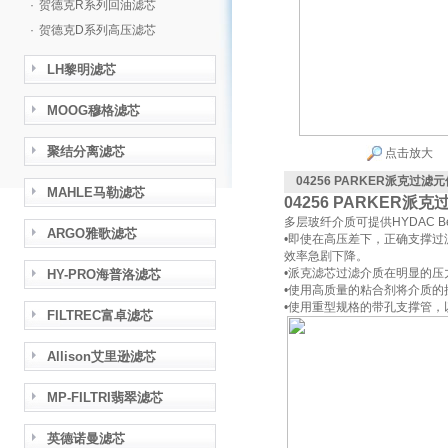
·
贺德克R系列回油滤芯
·
贺德克D系列高压滤芯
LH黎明滤芯
MOOG穆格滤芯
聚结分离滤芯
点击放大
04256 PARKER派克过滤
MAHLE马勒滤芯
04256 PARKER派
多层玻纤介质可提供HYDAC Be
ARGO雅歌滤芯
•即使在高压差下，正确支撑过
效率急剧下降。
•派克滤芯过滤介质在明显的
HY-PRO海普洛滤芯
•使用高质量的粘合剂将介质的
•使用重型规格的带孔支撑管
FILTREC富卓滤芯
Allison艾里逊滤芯
MP-FILTRI翡翠滤芯
英德诺曼滤芯