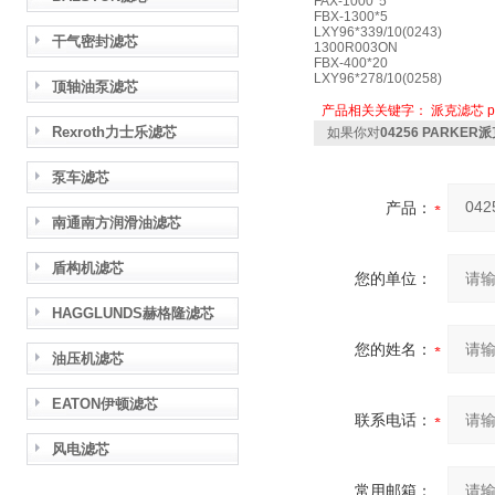
FAX-1000*5
FBX-1300*5
LXY96*339/10(0243)
干气密封滤芯
1300R003ON
FBX-400*20
LXY96*278/10(0258)
顶轴油泵滤芯
产品相关关键字：
派克滤芯
Rexroth力士乐滤芯
如果你对
04256 PARKE
泵车滤芯
产品：
南通南方润滑油滤芯
盾构机滤芯
您的单位：
HAGGLUNDS赫格隆滤芯
您的姓名：
油压机滤芯
EATON伊顿滤芯
联系电话：
风电滤芯
常用邮箱：