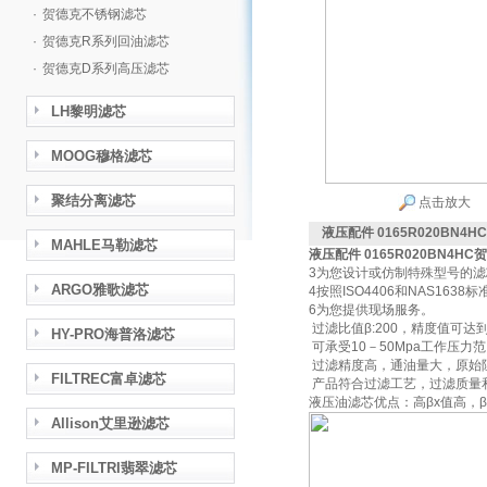
·
贺德克不锈钢滤芯
·
贺德克R系列回油滤芯
·
贺德克D系列高压滤芯
LH黎明滤芯
MOOG穆格滤芯
聚结分离滤芯
点击放大
液压配件 0165R020BN
MAHLE马勒滤芯
液压配件 0165R020BN4H
3为您设计或仿制特殊型号的
ARGO雅歌滤芯
4按照ISO4406和NAS16
6为您提供现场服务。
过滤比值β:200，精度值可达到
HY-PRO海普洛滤芯
可承受10－50Mpa工作压力范围
过滤精度高，通油量大，原始
FILTREC富卓滤芯
产品符合过滤工艺，过滤质量
液压油滤芯优点：高βx值高，
Allison艾里逊滤芯
MP-FILTRI翡翠滤芯