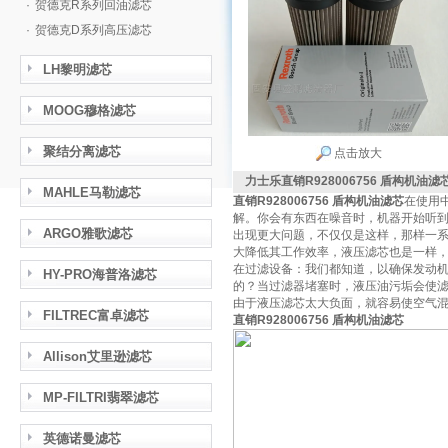
·
贺德克R系列回油滤芯
·
贺德克D系列高压滤芯
LH黎明滤芯
MOOG穆格滤芯
聚结分离滤芯
点击放大
力士乐直销R928006756 盾构机油滤
MAHLE马勒滤芯
直销R928006756 盾构机油滤芯
在使用
解。你会有东西在噪音时，机器开始听
ARGO雅歌滤芯
出现更大问题，不仅仅是这样，那样一
大降低其工作效率，液压滤芯也是一样
在过滤设备：我们都知道，以确保发动
HY-PRO海普洛滤芯
的？当过滤器堵塞时，液压油污垢会使
由于液压滤芯太大负面，就容易使空气
FILTREC富卓滤芯
直销R928006756 盾构机油滤芯
Allison艾里逊滤芯
MP-FILTRI翡翠滤芯
英德诺曼滤芯