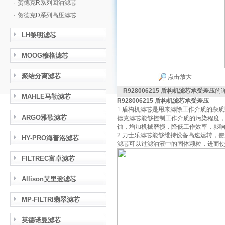
·
贺德克R系列回油滤芯
·
贺德克D系列高压滤芯
LH黎明滤芯
MOOG穆格滤芯
聚结分离滤芯
点击放大
R928006215 盾构机滤芯承受差压
的
MAHLE马勒滤芯
R928006215 盾构机滤芯承受差压
1.盾构机滤芯是用来滤除工作介质的杂
ARGO雅歌滤芯
德克滤芯能够控制工作介质的污染程度
蚀，增加机械磨损，降低工作效率，影
2.力士乐滤芯能够维持设备高速运转，
HY-PRO海普洛滤芯
滤芯可以过滤油液中的固体颗粒，进而
FILTREC富卓滤芯
Allison艾里逊滤芯
MP-FILTRI翡翠滤芯
英德诺曼滤芯