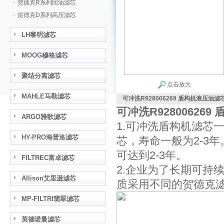
·
贺德克R系列回油滤芯
·
贺德克D系列高压滤芯
LH黎明滤芯
MOOG穆格滤芯
聚结分离滤芯
点击放大
MAHLE马勒滤芯
可冲洗R928006269 盾构机液压油滤
可冲洗R92800626
ARGO雅歌滤芯
1.可冲洗盾构机滤芯
HY-PRO海普洛滤芯
芯，寿命一般为2-3
可达到2-3年。
FILTREC富卓滤芯
2.企业为了长期可持
Allison艾里逊滤芯
质采用不同的贺德克
MP-FILTRI翡翠滤芯
英德诺曼滤芯