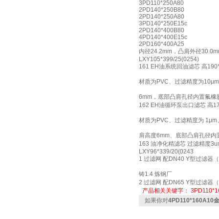
3PD110*250
2PD140*250B80
2PD140*250A80
3PD140*250E15c
2PD140*400B80
4PD140*400E15c
2PD160*400A25
内径24.2mm，凸肩外径30
LXY105*399/25(0254)
161 EH油系统回油滤芯 高1
材质为PVC、过滤精度为10
6mm，底部凸肩孔径内置氟橡
162 EH油循环泵出口滤芯 高
材质为PVC、过滤精度为 1μ
肩高度6mm、底部凸肩孔径内
163 油净化精滤芯 过滤精度3um
LXY96*339/20(0243
1 过滤网 配DN40 Y型过滤器（
铸1.4 炼钢厂
2 过滤网 配DN65 Y型过滤器
产品相关关键字：
3PD110*1
如果你对
4PD110*160A