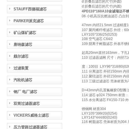
d:折叠后滤芯的尺寸(外圆)
d:折叠后滤芯的尺寸(内圆)
STAUFF西德福滤芯
4PD110*160A10金诚瑞达
06 小机高压抗燃油滤芯 凸台到
PARKER派克滤芯
47mm 内径21.5mm 过滤精度10u
107 聚丙烯纤维滤芯 外径：60
矿山煤矿滤芯
LXY105*336/25(0253)
108 空气滤芯 C64/2
109 阴离子树脂滤芯 外表不锈
唐纳森滤芯
起高20mm直径163mm，下孔
颇尔滤芯
110 过滤器滤网 尺寸：内径71
度：100目 LXY96*318/80(02
过滤装置
111 分离滤芯 外径150mm 内
112 聚结滤芯 外径150mm 
汽轮机滤芯
113 三级过滤滤芯 壳体材质为
D=43mm内孔置氟橡胶O型圈 
钢厂 电厂滤芯
114 滤芯 φ324 750mm 材
115 水分离滤芯 FX150-710
双筒过滤器滤芯
锈钢网 材质304
LXY105*399/20(0254)
VICKERS威格士滤芯
LXY143*444/80(0240)
116 树脂滤芯 壳体材质为304 
压力管路过滤器滤芯