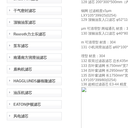
128 滤芯 200*300*500
干气密封滤芯
铜网 过滤精度≤5μm
LXY105*399/25(0254)
129 顶轴油泵入口滤芯 φ52*
顶轴油泵滤芯
μm 可清理型 两端通孔 材质：3
130 顶轴油泵入口滤芯 φ40*
Rexroth力士乐滤芯
m 可清理型 材质：304
泵车滤芯
131 小机润滑油滤芯 φ60*10
理型 材质：304
南通南方润滑油滤芯
132 双筒过滤器滤芯 总长435m
133 百叶窗滤网 长750mm*
盾构机滤芯
134 百叶窗滤网 长2950mm
135 百叶窗滤网 长1750mm
LXY105*399/80(0254)
HAGGLUNDS赫格隆滤芯
136 超精过滤器芯 E3-44 精
油压机滤芯
EATON伊顿滤芯
风电滤芯