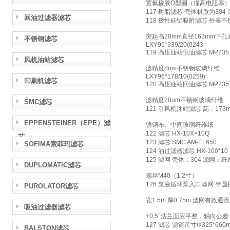
置氟橡胶O型圈（提高电阻率
117 树脂滤芯 壳体材质为304 
回油过滤器滤芯
118 极性硅铝吸附滤芯 外表不
突起高20mm直径163mm下孔
不锈钢滤芯
LXY96*339/20(0243
119 高压油站供油滤芯 MP235 
风机油站滤芯
滤精度8um不锈钢玻璃纤维
LXY96*178/10(0259)
印刷机滤芯
120 高压油站回油滤芯 MP235 
滤精度20um不锈钢玻璃纤维
SMC滤芯
121 引风机油站滤芯 高：173
EPPENSTEINER（EPE）滤
锈钢布、中间玻璃纤维纸
122 滤芯 HX-10X×10Q
芯
123 滤芯 SMC AM-EL650
SOFIMA索菲玛滤芯
124 油过滤器滤芯 HX-100*10
125 滤网 壳体：304 滤网：纤
DUPLOMATIC滤芯
螺丝M40（1.2寸）
126 浆液循环泵入口滤网 半圆柱
PUROLATOR滤芯
宽1.5m 厚0.75m 滤网有效通
吸油过滤器滤芯
±0.5°法兰面应平整，轴向公差±
127 滤芯 滤筒尺寸Φ325*66
BALSTON滤芯