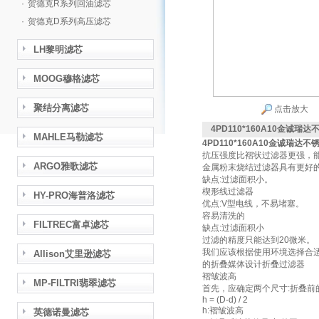
·
贺德克R系列回油滤芯
·
贺德克D系列高压滤芯
LH黎明滤芯
MOOG穆格滤芯
聚结分离滤芯
点击放大
4PD110*160A10金诚瑞
MAHLE马勒滤芯
4PD110*160A10金诚瑞达
抗压强度比褶状过滤器更强，能承
ARGO雅歌滤芯
金属粉末烧结过滤器具有更好
缺点:过滤面积小。
楔形线过滤器
HY-PRO海普洛滤芯
优点:V型电线，不易堵塞。
容易清洗的
FILTREC富卓滤芯
缺点:过滤面积小
过滤的精度只能达到20微米。
我们应该根据使用环境选择合
Allison艾里逊滤芯
的折叠媒体设计折叠过滤器
褶皱波高
MP-FILTRI翡翠滤芯
首先，应确定两个尺寸:折叠前
h = (D-d) / 2
h:褶皱波高
英德诺曼滤芯