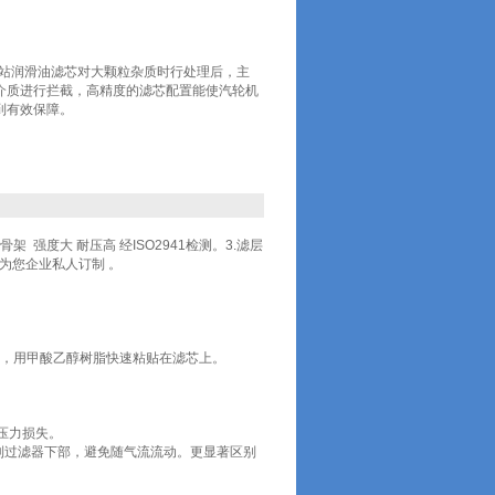
风机油站润滑油滤芯对大颗粒杂质时行处理后，主
介质进行拦截，高精度的滤芯配置能使汽轮机
到有效保障。
骨架 强度大 耐压高 经ISO2941检测。3.滤层
 为您企业私人订制 。
层，用甲酸乙醇树脂快速粘贴在滤芯上。
压力损失。
到过滤器下部，避免随气流流动。更显著区别