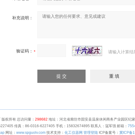
补充说明：
验证码：
请输入计算结
 版权所有 总访问量：
298682
地址：河北省廊坊市固安县温泉休闲商务产业园区纪家营村
6227405 传真：86-0316-6227405 手机：15832674895 联系人：寇军强 邮箱：
755
map
网址：
www.spguolv.com
技术支持：
化工仪器网
管理登陆
ICP备案号：
冀ICP备1