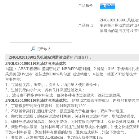
产品报价：
ZNGL02010901
产品特点：
要选择运用滤芯式过滤
润滑油的清洁度可以得
点击放大
ZNGL02010901风机油站润滑油滤芯
的详细资料：
ZNGL02010901风机油站润滑油滤芯
.端盖： ABS工程塑料 坚固密封好 NBR/FPM密封圈。2.骨架：316L不锈钢冲孔板
采用美国HV滤材 滤芯达到100%均匀度 过滤精度*。4.波纹：德国VTR折纸技术
主要性能:
1。过滤精度高，压差小，流量大，纳污量大使用寿命长；
2。过滤孔径内小外大，具有良好深层过滤效果；
3。滤芯由不同多种材料制成，确保各种液体过滤要求，达到过滤效果。
ZNGL02010901风机油站润滑油滤芯
1、防腐滤芯端盖注塑成型，内有尼龙增强
2、丁晴橡胶密封圈保证密封，同时耐高温到120°。
3、不锈钢骨架打孔圆柱形设计，强度远远大于电镀钢材，双向7bar耐压。
4、颗粒预过滤层，缠绕在过滤材料两侧，保证颗粒过滤的同时，增加滤材强度。
5、硼硅纤维滤材耐高温、耐化学腐蚀，同时有很高的空隙比，保证高效过滤和小
6、聚酯纤维集液层，这种材料可以“捕捉”过滤层形成的小油滴，并使之快速沉降
于泡沫材料的是，聚酯材料有更强的韧性，避免造成损坏，污染下游空气。
7、要知道，压降每增加0.14kgf/cm，电力输入就要增加1%。