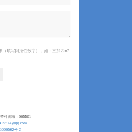
果（填写阿拉伯数字），如：三加四=7
 邮编：065501
419574@qq.com
5006562号-2