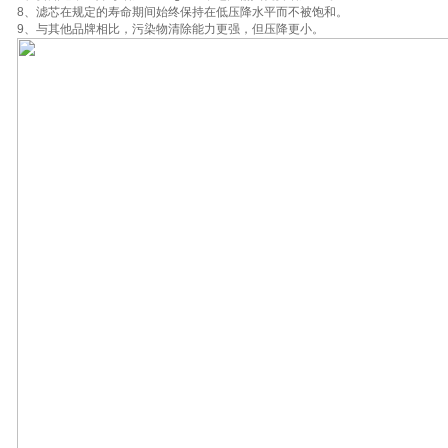
8、滤芯在规定的寿命期间始终保持在低压降水平而不被饱和。
9、与其他品牌相比，污染物清除能力更强，但压降更小。