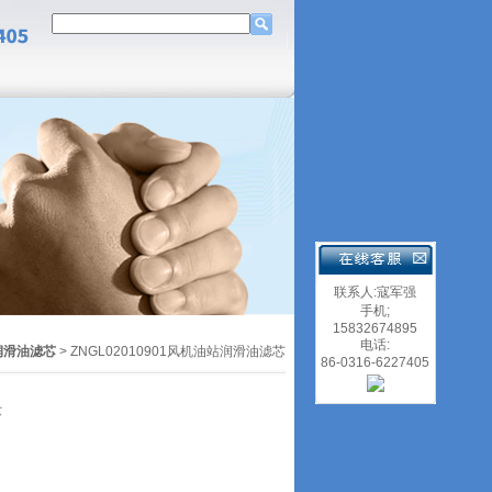
联系人:寇军强
手机;
15832674895
电话:
润滑油滤芯
> ZNGL02010901风机油站润滑油滤芯
86-0316-6227405
芯