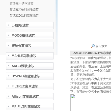
·
贺德克不锈钢滤芯
·
贺德克R系列回油滤芯
·
贺德克D系列高压滤芯
LH黎明滤芯
MOOG穆格滤芯
聚结分离滤芯
点击放大
ZALX160*400-BZ1汽轮
MAHLE马勒滤芯
汽轮机油箱一般由钢板焊成，
的流速。下部倾斜以便能很快
ARGO雅歌滤芯
油位的高低。在油位计上还装
装有两个油位计，一个装在滤
重，需要及时清理。
HY-PRO海普洛滤芯
为了不使油箱内压力高于大气
汽轮机油在运行中由于劣化变
FILTREC富卓滤芯
沫成份。第三、在清洁油系统
下，有可能使空气中的石棉粉
Allison艾里逊滤芯
MP-FILTRI翡翠滤芯