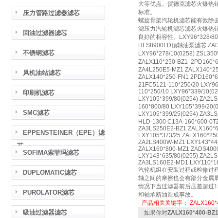
大等优点。贺德克滤芯火爆热销 
标准。
压力管路过滤器滤芯
螺旋骨架汽轮机滤芯能有效除
滤压力汽轮机滤芯滤芯火爆热
回油过滤器滤芯
良好的相容性。LXY96*328/80
HLS8900FD顶轴油泵滤芯 ZADS40
不锈钢滤芯
LXY96*278/10(0258) ZS
ZALX110*250-BZ1 2PD160
ZA4L250E5-MZ1 ZALX140*25
风机油站滤芯
ZALX140*250-FN1 2PD1
21FC5121-110*250/20 LXY9
110*250/10 LXY96*339/10(0
印刷机滤芯
LXY105*399/80(0254) ZA2
160*800/80 LXY105*399/20
SMC滤芯
LXY105*399/25(0254) ZA
HLD-1300 C13A-160*600-0T
ZA3LS250E2-BZ1 ZALX160*6
EPPENSTEINER（EPE）滤
LXY105*373/25 ZALX160*25
ZA2LS400W-MZ1 LXY143*444
芯
ZALX160*800-MZ1 ZADS4000
SOFIMA索菲玛滤芯
LXY143*635/80(0255) ZA2L
ZA3LS160E2-MD1 LXY110*1
汽轮机组在安装过程或检修过
DUPLOMATIC滤芯
轴之间的摩擦也会有部分金属
情况下当过滤器前后压差超过1
PUROLATOR滤芯
和轴承断油造成事故。
产品相关关键字：
ZALX160*
吸油过滤器滤芯
如果你对
ZALX160*400