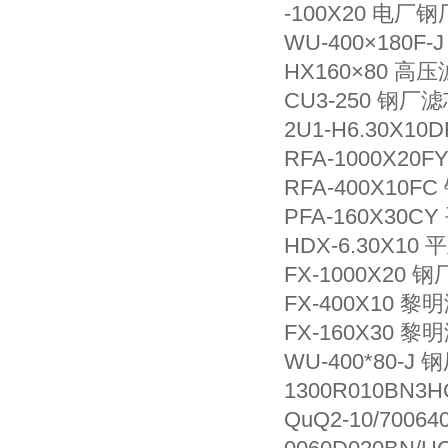
-100X20 电
WU-400×180
HX160×80 高
CU3-250 钢厂
2U1-H6.30X1
RFA-1000X2
RFA-400X10
PFA-160X30
HDX-6.30X1
FX-1000X20
FX-400X10 
FX-160X30
WU-400*80-
1300R010BN
QuQ2-10/700