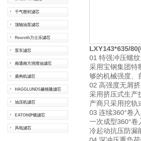
干气密封滤芯
顶轴油泵滤芯
Rexroth力士乐滤芯
LXY143*635/
泵车滤芯
01 特强冲压螺
南通南方润滑油滤芯
采用宝钢集团特
够的机械强度、
盾构机滤芯
02 高强度无屑
HAGGLUNDS赫格隆滤芯
采用挤压式生产
产商只采用挖轨
油压机滤芯
03 连续360°卷
EATON伊顿滤芯
一次成型360
风电滤芯
冷起动抗压防漏
04 深冲压重负