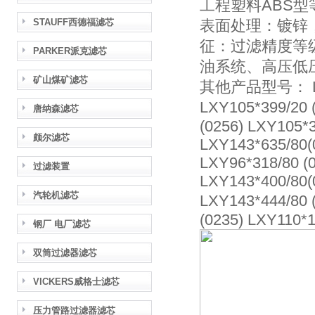
工程塑料ABS型
STAUFF西德福滤芯
表面处理：镀锌
征：过滤精度等
PARKER派克滤芯
油系统、高压低
矿山煤矿滤芯
其他产品型号： LXY18
LXY105*399/20 
唐纳森滤芯
(0256) LXY105*3
颇尔滤芯
LXY143*635/80(
LXY96*318/80 (
过滤装置
LXY143*400/80(
汽轮机滤芯
LXY143*444/80 
(0235) LXY110*
钢厂 电厂滤芯
双筒过滤器滤芯
VICKERS威格士滤芯
压力管路过滤器滤芯