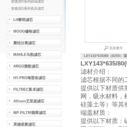
·
贺德克R系列回油滤芯
·
贺德克D系列高压滤芯
LH黎明滤芯
MOOG穆格滤芯
聚结分离滤芯
点击放大
MAHLE马勒滤芯
LXY143*635/80（025
LXY143*635/
ARGO雅歌滤芯
滤材介绍：
HY-PRO海普洛滤芯
滤芯根据不同的
提供以下材质供
FILTREC富卓滤芯
网，吸水材料，
Allison艾里逊滤芯
硅藻土等）等其
端盖材质：
MP-FILTRI翡翠滤芯
提供以下材质：
英德诺曼滤芯